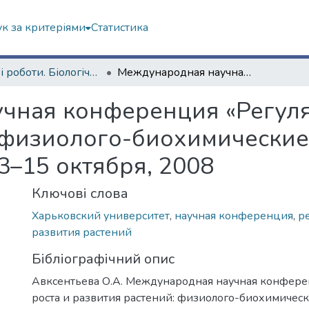
к за критеріями
Статистика
Наукові роботи. Біологічний факультет
Международная научная конференция «Регуляция роста и развития растений: физиолого-биохимические и генетические аспекты» Харьков, 13–15 октября, 2008
чная конференция «Регуля
 физиолого-биохимические
3–15 октября, 2008
Ключові слова
Харьковский университет
,
научная конференция
,
р
развития растений
Бібліографічний опис
Авксентьева О.А. Международная научная конфере
роста и развития растений: физиолого-биохимическ