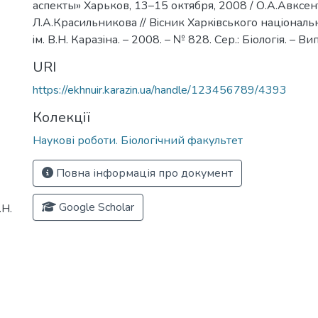
аспекты» Харьков, 13–15 октября, 2008 / О.А.Авксен
Л.А.Красильникова // Вiсник Харкiвського нацiональ
iм. В.Н. Каразiна. – 2008. – № 828. Сер.: Біологія. – Вип
URI
https://ekhnuir.karazin.ua/handle/123456789/4393
Колекції
Наукові роботи. Біологічний факультет
Повна інформація про документ
Google Scholar
.Н.