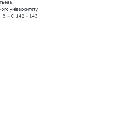
тьева,
ного унiверситету
. 8. – С. 142 – 143