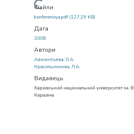
Вантажиться...
Файли
konferenciya.pdf
(127,29 KB)
Дата
2008
Автори
Авксентьева, О.А.
Красильникова, Л.А.
Видавець
Харкiвський нацiональний унiверситет iм. В
Каразiна