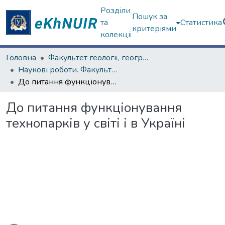
Розділи
Пошук за
та
Статистика
критеріями
колекції
Головна
Факультет геології, географіії, рекреації і туризму
Наукові роботи. Факультет геології, географіії, рекреації і туризму
До питання функціонування технопарків у світі і в Україні
До питання функціонування
технопарків у світі і в Україні