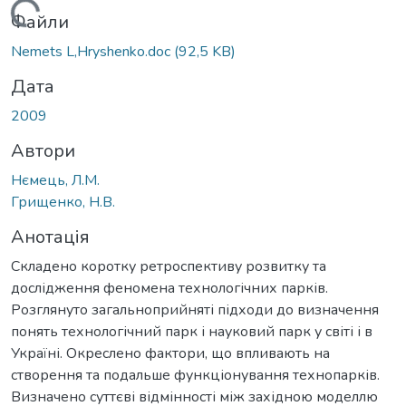
Вантажиться...
Файли
Nemets L,Hryshenko.doc
(92,5 KB)
Дата
2009
Автори
Нємець, Л.М.
Грищенко, Н.В.
Анотація
Складено коротку ретроспективу розвитку та
дослідження феномена технологічних парків.
Розглянуто загальноприйняті підходи до визначення
понять технологічний парк і науковий парк у світі і в
Україні. Окреслено фактори, що впливають на
створення та подальше функціонування технопарків.
Визначено суттєві відмінності між західною моделлю