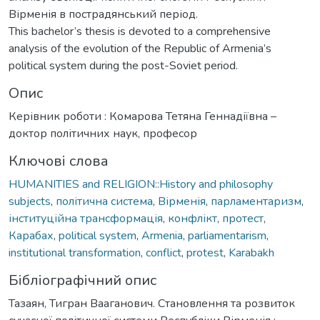
Вірменія в пострадянський період.
This bachelor’s thesis is devoted to a comprehensive
analysis of the evolution of the Republic of Armenia’s
political system during the post-Soviet period.
Опис
Керівник роботи : Комарова Тетяна Геннадіївна –
доктор політичних наук, професор
Ключові слова
HUMANITIES and RELIGION::History and philosophy
subjects
,
політична система
,
Вірменія
,
парламентаризм
,
інституційна трансформація
,
конфлікт
,
протест
,
Карабах
,
political system
,
Armenia
,
parliamentarism
,
institutional transformation
,
conflict
,
protest
,
Karabakh
Бібліографічний опис
Тазаян, Тигран Вааганович. Становлення та розвиток