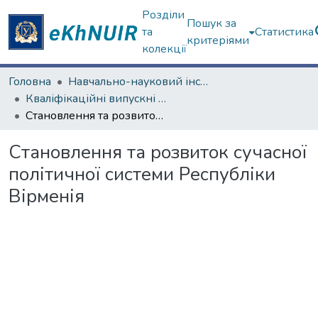
Розділи
Пошук за
та
Статистика
критеріями
колекції
Головна
Навчально-науковий інститут філософії, культурології, політології
Кваліфікаційні випускні роботи бакалаврів. Навчально-науковий інститут філософії, культурології, політології
Становлення та розвиток сучасної політичної системи Республіки Вірменія
Становлення та розвиток сучасної
політичної системи Республіки
Вірменія