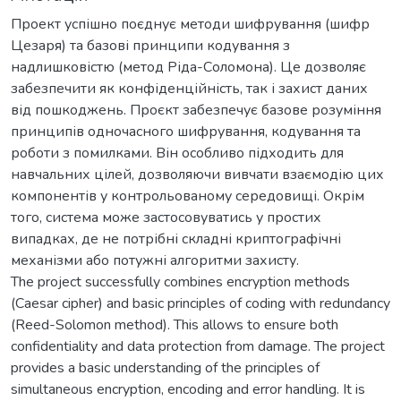
Проект успішно поєднує методи шифрування (шифр
Цезаря) та базові принципи кодування з
надлишковістю (метод Ріда-Соломона). Це дозволяє
забезпечити як конфіденційність, так і захист даних
від пошкоджень. Проєкт забезпечує базове розуміння
принципів одночасного шифрування, кодування та
роботи з помилками. Він особливо підходить для
навчальних цілей, дозволяючи вивчати взаємодію цих
компонентів у контрольованому середовищі. Окрім
того, система може застосовуватись у простих
випадках, де не потрібні складні криптографічні
механізми або потужні алгоритми захисту.
The project successfully combines encryption methods
(Caesar cipher) and basic principles of coding with redundancy
(Reed-Solomon method). This allows to ensure both
confidentiality and data protection from damage. The project
provides a basic understanding of the principles of
simultaneous encryption, encoding and error handling. It is