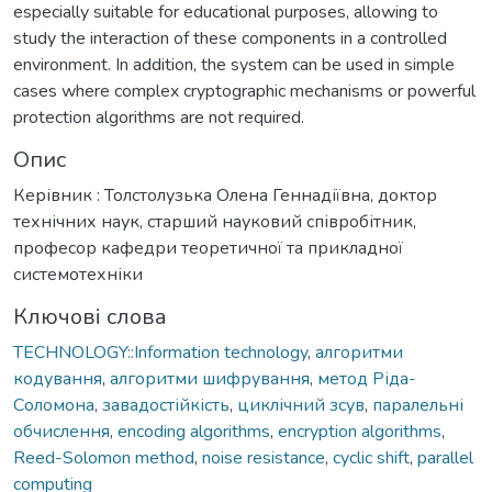
especially suitable for educational purposes, allowing to
study the interaction of these components in a controlled
environment. In addition, the system can be used in simple
cases where complex cryptographic mechanisms or powerful
protection algorithms are not required.
Опис
Керівник : Толстолузька Олена Геннадіївна, доктор
технічних наук, старший науковий співробітник,
професор кафедри теоретичної та прикладної
системотехніки
Ключові слова
TECHNOLOGY::Information technology
,
aлгоритми
кодування
,
aлгоритми шифрування
,
метод Ріда-
Соломона
,
завадостійкість
,
циклічний зсув
,
паралельні
обчислення
,
encoding algorithms
,
encryption algorithms
,
Reed-Solomon method
,
noise resistance
,
cyclic shift
,
parallel
computing