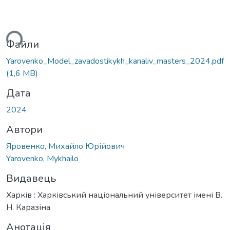
ься...
Файли
Yarovenko_Model_zavadostikykh_kanaliv_masters_2024.pdf
(1,6 MB)
Дата
2024
Автори
Яровенко, Михайло Юрійович
Yarovenko, Mykhailo
Видавець
Харків : Харківський національний університет імені В.
Н. Каразіна
Анотація