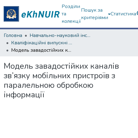
Розділи
Пошук за
та
Статистика
критеріями
колекції
Головна
Навчально-науковий інститут комп'ютерних наук та штучного інтелекту
Кваліфікаційні випускні роботи магістрів. Навчально-науковий інститут комп'ютерних наук та штучного інтелекту
Модель завадостійких каналів зв’язку мобільних пристроїв з паралельною обробкою інформації
Модель завадостійких каналів
зв’язку мобільних пристроїв з
паралельною обробкою
інформації