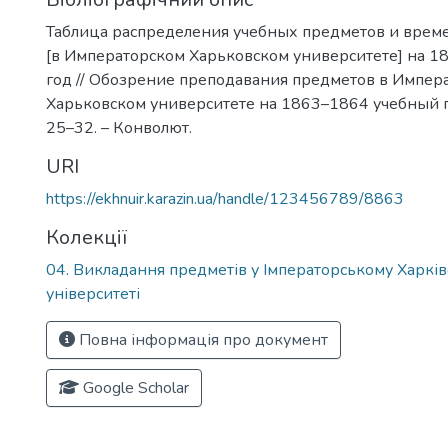
Таблица распределения учебных предметов и врем
[в Императорском Харьковском университете] на 
год // Обозрение преподавания предметов в Импер
Харьковском университете на 1863–1864 учебный год .
25–32. – Конволют.
URI
https://ekhnuir.karazin.ua/handle/123456789/8863
Колекції
04. Викладання предметів у Імператорському Харкі
університеті
Повна інформація про документ
Google Scholar