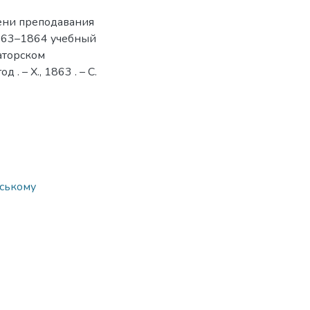
ени преподавания
1863–1864 учебный
аторском
 – Х., 1863 . – С.
вському