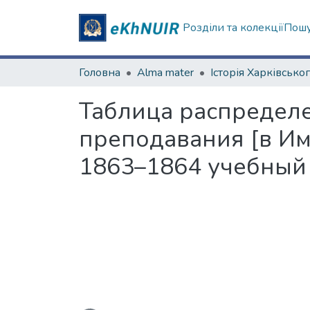
Розділи та колекції
Пошу
Головна
Alma mater
Таблица распредел
преподавания [в Им
1863–1864 учебный