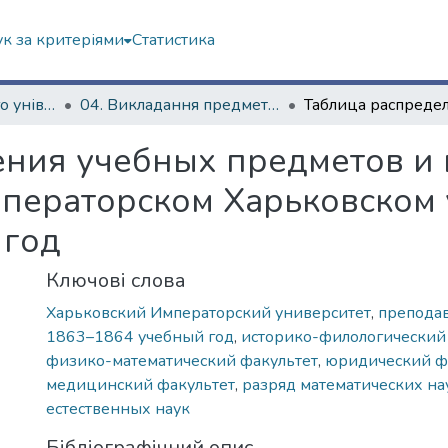
к за критеріями
Статистика
Історія Харківського університету
04. Викладання предметів у Імператорському Харківському університеті
ения учебных предметов и
ператорском Харьковском 
 год
Ключові слова
Харьковский Императорский университет
,
препода
1863–1864 учебный год
,
историко-филологический
физико-математический факультет
,
юридический ф
медицинский факультет
,
разряд математических на
естественных наук
Бібліографічний опис