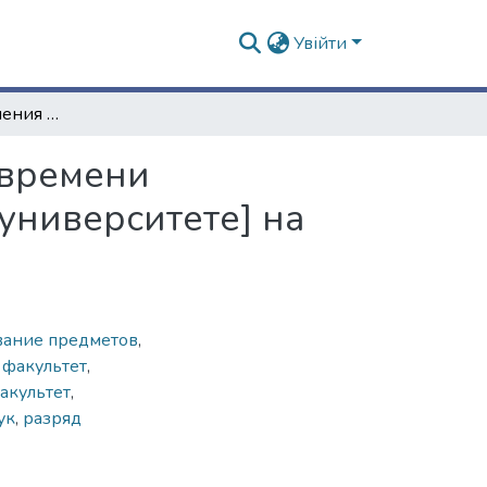
Увійти
Таблица распределения учебных предметов и времени преподавания [в Императорском Харьковском университете] на 1863–1864 учебный год
 времени
университете] на
вание предметов
,
 факультет
,
акультет
,
ук
,
разряд