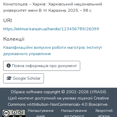
Конотопцев. – Харків : Харківський національний
університет імені В. Н. Каразіна, 2025. – 98 с.
URI
https://ekhnuir.karazin.ua/handle/123456789/26099
Колекції
Кваліфікаційні випускні роботи магістрів. Інститут
державного управління
Повна інформація про документ
Google Scholar
DSpace software
copyright © 2002-2026
LYRASIS
Цей контент доступний на умовах ліцензії
Creative
Commons «Attribution-NonCommercial» 4.0 Всесвітня
.
Налаштування
Налаштування
Зворотній
куків
доступності
зв'язок