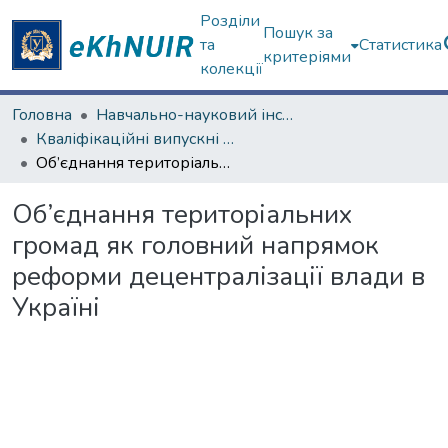
Розділи
Пошук за
та
Статистика
критеріями
колекції
Головна
Навчально-науковий інститут "Інститут державного управління"
Кваліфікаційні випускні роботи магістрів. Інститут державного управління
Об’єднання територіальних громад як головний напрямок реформи децентралізації влади в Україні
Об’єднання територіальних
громад як головний напрямок
реформи децентралізації влади в
Україні