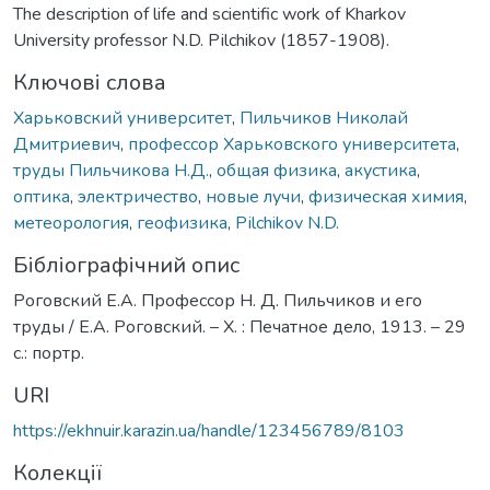
The description of life and scientific work of Kharkov
University professor N.D. Pіlchikov (1857-1908).
Ключові слова
Харьковский университет
,
Пильчиков Николай
Дмитриевич
,
профессор Харьковского университета
,
труды Пильчикова Н.Д.
,
общая физика
,
акустика
,
оптика
,
электричество
,
новые лучи
,
физическая химия
,
метеорология
,
геофизика
,
Pіlchikov N.D.
Бібліографічний опис
Роговский Е.А. Профессор Н. Д. Пильчиков и его
труды / Е.А. Роговский. – Х. : Печатное дело, 1913. – 29
с.: портр.
URI
https://ekhnuir.karazin.ua/handle/123456789/8103
Колекції