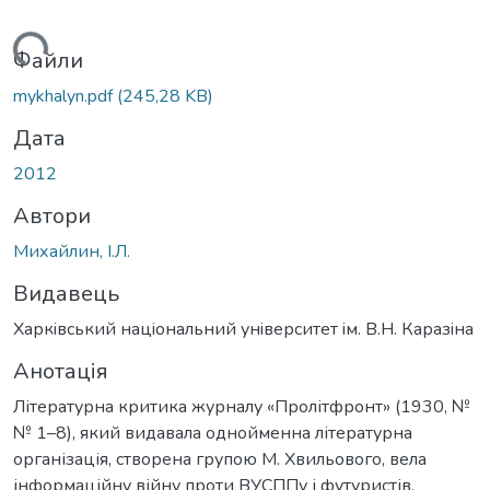
житься...
Файли
mykhalyn.pdf
(245,28 KB)
Дата
2012
Автори
Михайлин, І.Л.
Видавець
Харкiвський нацiональний унiверситет iм. В.Н. Каразiна
Анотація
Літературна критика журналу «Пролітфронт» (1930, №
№ 1–8), який видавала однойменна літературна
організація, створена групою М. Хвильового, вела
інформаційну війну проти ВУСППу і футуристів.