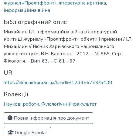
журнал «Пролітфронт»
,
літературна критика
,
інформаційна війна
Бібліографічний опис
Михайлин І.Л. Інформаційна війна в літературній
критиці журналу «Пролітфронт»: об’єкти і прийоми / І.Л.
Михайлин // Вiсник Харкiвського нацiонального
унiверситету iм. В.Н. Каразiна. – 2012. – № 989. Сер.:
Філологія. – Вип. 63. – С. 61 - 67
URI
https://ekhnuir.karazin.ua/handle/123456789/5438
Колекції
Наукові роботи. Філологічний факультет
Повна інформація про документ
Google Scholar