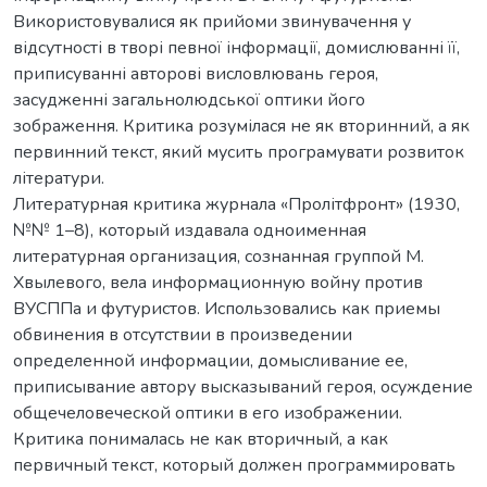
Використовувалися як прийоми звинувачення у
відсутності в творі певної інформації, домислюванні її,
приписуванні авторові висловлювань героя,
засудженні загальнолюдської оптики його
зображення. Критика розумілася не як вторинний, а як
первинний текст, який мусить програмувати розвиток
літератури.
Литературная критика журнала «Пролітфронт» (1930,
№№ 1–8), который издавала одноименная
литературная организация, сознанная группой М.
Хвылевого, вела информационную войну против
ВУСППа и футуристов. Использовались как приемы
обвинения в отсутствии в произведении
определенной информации, домысливание ее,
приписывание автору высказываний героя, осуждение
общечеловеческой оптики в его изображении.
Критика понималась не как вторичный, а как
первичный текст, который должен программировать