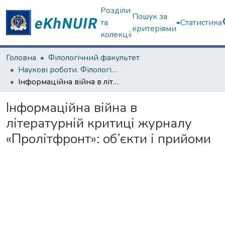
Розділи
Пошук за
та
Статистика
критеріями
колекції
Головна
Філологічний факультет
Наукові роботи. Філологічний факультет
Інформаційна війна в літературній критиці журналу «Пролітфронт»: об’єкти і прийоми
Інформаційна війна в
літературній критиці журналу
«Пролітфронт»: об’єкти і прийоми