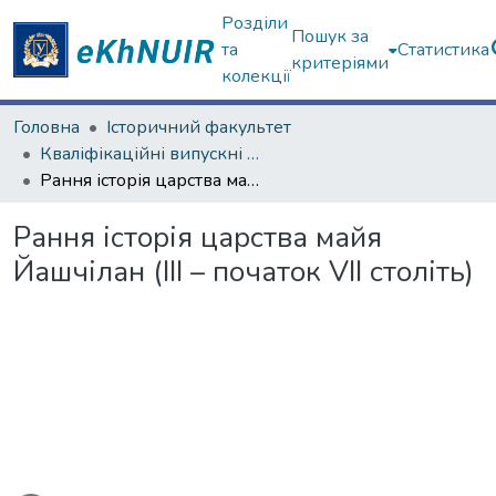
Розділи
Пошук за
та
Статистика
критеріями
колекції
Головна
Історичний факультет
Кваліфікаційні випускні роботи магістрів. Історичний факультет
Рання історія царства майя Йашчілан (ІІІ – початок VII століть)
Рання історія царства майя
Йашчілан (ІІІ – початок VII століть)