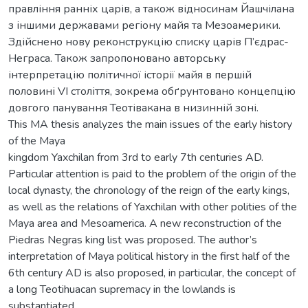
правління ранніх царів, а також відносинам Йашчілана
з іншими державами регіону майя та Мезоамерики.
Здійснено нову реконструкцію списку царів П’єдрас-
Неграса. Також запропоновано авторську
інтерпретацію політичної історії майя в першій
половині VI століття, зокрема обґрунтовано концепцію
довгого панування Теотівакана в низинній зоні.
This MA thesis analyzes the main issues of the early history
of the Maya
kingdom Yaxchilan from 3rd to early 7th centuries AD.
Particular attention is paid to the problem of the origin of the
local dynasty, the chronology of the reign of the early kings,
as well as the relations of Yaxchilan with other polities of the
Maya area and Mesoamerica. A new reconstruction of the
Piedras Negras king list was proposed. The author’s
interpretation of Maya political history in the first half of the
6th century AD is also proposed, in particular, the concept of
a long Teotihuacan supremacy in the lowlands is
substantiated.