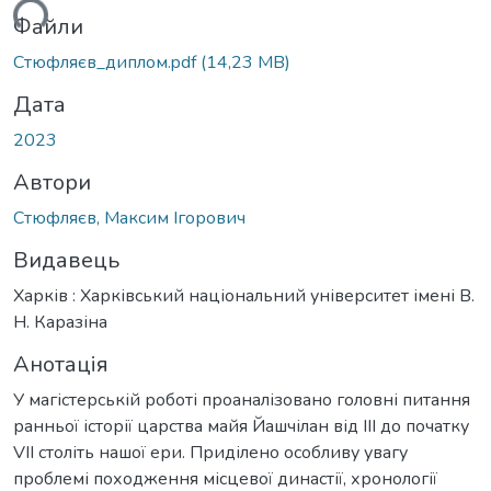
ься...
Файли
Стюфляєв_диплом.pdf
(14,23 MB)
Дата
2023
Автори
Стюфляєв, Максим Ігорович
Видавець
Харків : Харківський національний університет імені В.
Н. Каразіна
Анотація
У магістерській роботі проаналізовано головні питання
ранньої історії царства майя Йашчілан від ІІІ до початку
VII століть нашої ери. Приділено особливу увагу
проблемі походження місцевої династії, хронології