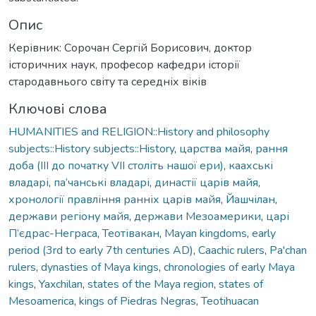
Опис
Керівник: Сорочан Сергій Борисович, доктор
історичних наук, професор кафедри історії
стародавнього світу та середніх віків
Ключові слова
HUMANITIES and RELIGION::History and philosophy
subjects::History subjects::History
,
царства майя
,
рання
доба (ІІІ до початку VII століть нашої ери)
,
каахські
владарі
,
па’чанські владарі
,
династії царів майя
,
хронології правління ранніх царів майя
,
Йашчілан
,
держави регіону майя
,
держави Мезоамерики
,
царі
П’єдрас-Неграса
,
Теотівакан
,
Mayan kingdoms
,
early
period (3rd to early 7th centuries AD)
,
Caachic rulers
,
Pa'chan
rulers
,
dynasties of Maya kings
,
chronologies of early Maya
kings
,
Yaxchilan
,
states of the Maya region
,
states of
Mesoamerica
,
kings of Piedras Negras
,
Teotihuacan