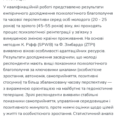
У кваліфікаційній роботі представлено результати
емпіричного дослідження психологічного благополуччя
та часової перспективи серед осіб молодого (20 - 25
років) та зрілого (45–55 років) віку, які проходять
процес психологічної реінтеграції у зв’язку з
вимушеною зміною країни проживання. На основі
методик К. Ріфф (SPWB) та Ф. Зімбардо (ZTPI)
виявлено вікові особливості адаптаційних ресурсів.
Результати дослідження засвідчили, що молоді
респонденти мають вищі показники психологічного
благополуччя за ключовими шкалами (особистісне
зростання, автономія, самоприйняття, позитивні
стосунки) та більш збалансовану часову перспективу —
з вираженою орієнтацією на майбутнє та гедоністичне
теперішнє. Зрілі респонденти виявили стабільні
показники самоприйняття, управління середовищем і
позитивного минулого, проте нижчі оцінки щодо цілей
у житті та особистісного зростання. Статистичний аналіз