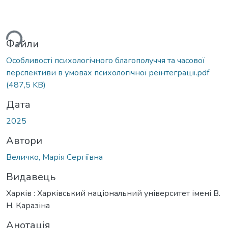
ться...
Файли
Особливості психологічного благополуччя та часової
перспективи в умовах психологічної реінтеграції.pdf
(487,5 KB)
Дата
2025
Автори
Величко, Марія Сергіївна
Видавець
Харків : Харківський національний університет імені В.
Н. Каразіна
Анотація