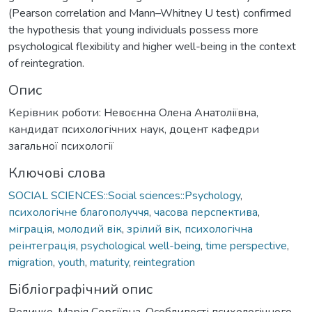
(Pearson correlation and Mann–Whitney U test) confirmed
the hypothesis that young individuals possess more
psychological flexibility and higher well-being in the context
of reintegration.
Опис
Керівник роботи: Невоєнна Олена Анатоліївна,
кандидат психологічних наук, доцент кафедри
загальної психології
Ключові слова
SOCIAL SCIENCES::Social sciences::Psychology
,
психологічне благополуччя
,
часова перспектива
,
міграція
,
молодий вік
,
зрілий вік
,
психологічна
реінтеграція
,
psychological well-being
,
time perspective
,
migration
,
youth
,
maturity
,
reintegration
Бібліографічний опис
Величко, Марія Сергіївна. Особливості психологічного