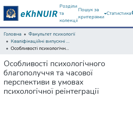
Розділи
Пошук за
та
Статистика
критеріями
колекції
Головна
Факультет психології
Кваліфікаційні випускні роботи бакалаврів. Факультет психології
Особливості психологічного благополуччя та часової перспективи в умовах психологічної реінтеграції
Особливості психологічного
благополуччя та часової
перспективи в умовах
психологічної реінтеграції