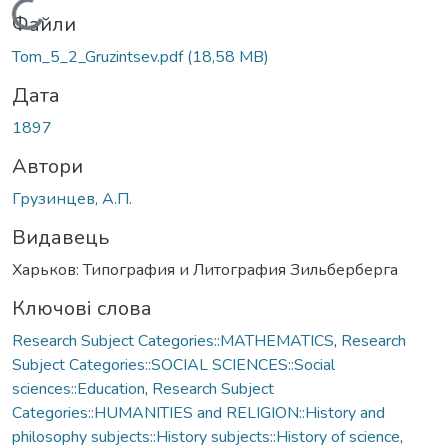
Вантажиться...
Файли
Tom_5_2_Gruzintsev.pdf
(18,58 MB)
Дата
1897
Автори
Грузинцев, А.П.
Видавець
Харьков: Типография и Литография Зильберберга
Ключові слова
Research Subject Categories::MATHEMATICS
,
Research
Subject Categories::SOCIAL SCIENCES::Social
sciences::Education
,
Research Subject
Categories::HUMANITIES and RELIGION::History and
philosophy subjects::History subjects::History of science
,