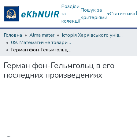
Розділи
Пошук за
та
Статистика
критеріями
колекції
Головна
Alma mater
Історія Харківського університету
09. Математичне товариство (з 1879 р.)
Герман фон-Гельмгольц в его последних произведениях
Герман фон-Гельмгольц в его
последних произведениях