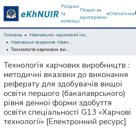
Розділи
Пошук за
та
Статистика
критеріями
колекції
Головна
Навчально-науковий інститут «Українська інженерно-педагогічна академія»
Навчальні видання. Навчально-науковий інститут «Українська інженерно-педагогічна академія»
Технологія харчових виробництв : методичні вказівки до виконання реферату для здобувачів вищої освіти першого (бакалаврського) рівня денної форми здобуття освіти спеціальності G13 «Харчові технології» [Електронний ресурс]
Технологія харчових виробництв :
методичні вказівки до виконання
реферату для здобувачів вищої
освіти першого (бакалаврського)
рівня денної форми здобуття
освіти спеціальності G13 «Харчові
технології» [Електронний ресурс]