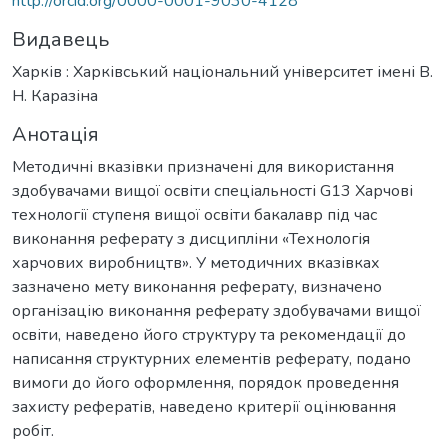
http://orcid.org/0000-0001-9030-4128
Видавець
Харків : Харківський національний університет імені В.
Н. Каразіна
Анотація
Методичні вказівки призначені для використання
здобувачами вищої освіти спеціальності G13 Харчові
технології ступеня вищої освіти бакалавр під час
виконання реферату з дисципліни «Технологія
харчових виробництв». У методичних вказівках
зазначено мету виконання реферату, визначено
організацію виконання реферату здобувачами вищої
освіти, наведено його структуру та рекомендації до
написання структурних елементів реферату, подано
вимоги до його оформлення, порядок проведення
захисту рефератів, наведено критерії оцінювання
робіт.