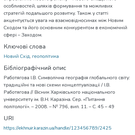
особливостей, шляхів формування та можливих
стратегій подальшого розвитку. Також у статті
акцентується увага на взаємовідносинах між Новим
Сходом та його основним конкурентом в економічній
сфері – Заходом.
Ключові слова
Новий Схід
,
геополітика
Бібліографічний опис
Работягова І.В. Символічна географія глобального світу:
традиційні та нові схеми концептуалізації / І.В.
Работягова // Вiсник Харкiвського нацiонального
унiверситету iм. В.Н. Каразiна. Сер. «Питання
політології». – 2008. – № 796, вип. 11. – С. 45 – 49
URI
https://ekhnuir.karazin.ua/handle/123456789/2425