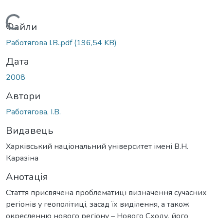
Вантажиться...
Файли
Работягова І.В..pdf
(196,54 KB)
Дата
2008
Автори
Работягова, І.В.
Видавець
Харківський національний університет імені В.Н.
Каразіна
Анотація
Стаття присвячена проблематиці визначення сучасних
регіонів у геополітиці, засад їх виділення, а також
окресленню нового регіону – Нового Сходу, його