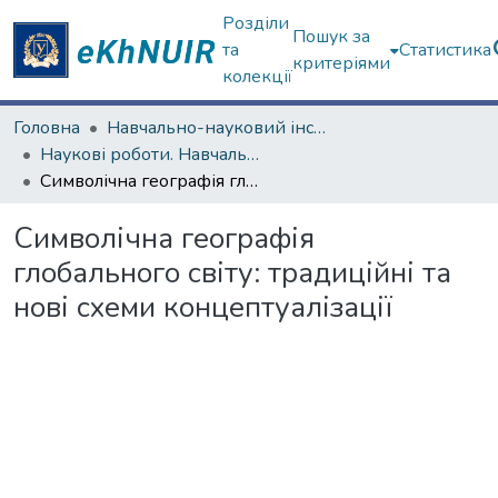
Розділи
Пошук за
та
Статистика
критеріями
колекції
Головна
Навчально-науковий інститут філософії, культурології, політології
Наукові роботи. Навчально-науковий інститут філософії, культурології, політології
Символічна географія глобального світу: традиційні та нові схеми концептуалізації
Символічна географія
глобального світу: традиційні та
нові схеми концептуалізації