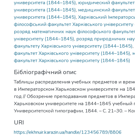
университета (1844–1845)
,
юридический факультет
университета (1844–1845)
,
медицинский факультет
университета (1844–1845)
,
Харківський Імператорс
філософський факультет Харківського університету
розряд математичних наук філософського факультет
університету (1844–1845)
,
розряд природничих нау
факультету Харківського університету (1844–1845)
,
факультет Харківського університету (1844–1845)
,
факультет Харківського університету (1844–1845)
Бібліографічний опис
Таблицы распределения учебных предметов и вре
в Императорском Харьковском университете на 18
год // Обозрение преподавания предметов в Импер
Харьковском университете на 1844–1845 учебный го
Университетской типографии, 1844. – С. 21–30. – Ко
URI
https://ekhnuir.karazin.ua/handle/123456789/8806