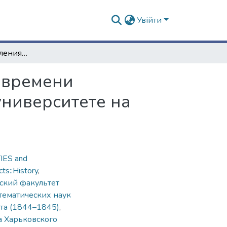
Увійти
Таблицы распределения учебных предметов и времени преподавания в Императорском Харьковском университете на 1844–1845 учебный год
 времени
ниверситете на
ES and
ts::History
,
ский факультет
тематических наук
та (1844–1845)
,
а Харьковского