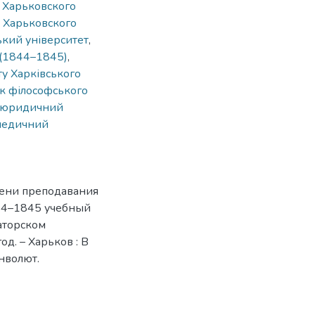
 Харьковского
 Харьковского
ький університет
,
 (1844–1845)
,
у Харківського
к філософського
юридичний
медичний
мени преподавания
44–1845 учебный
аторском
д. – Харьков : В
нволют.