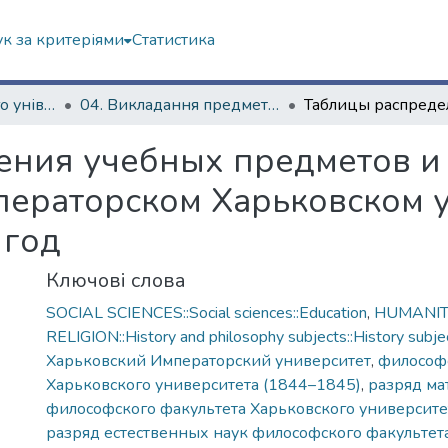
к за критеріями
Статистика
Історія Харківського університету
04. Викладання предметів у Імператорському Харківському університеті
ения учебных предметов и
ераторском Харьковском у
 год
Ключові слова
SOCIAL SCIENCES::Social sciences::Education
,
HUMANITI
RELIGION::History and philosophy subjects::History subjec
Харьковский Императорский университет
,
философ
Харьковского университета (1844–1845)
,
разряд ма
философского факультета Харьковского университе
разряд естественных наук философского факультет