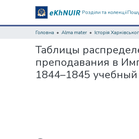
Розділи та колекції
Пошу
Головна
Alma mater
Таблицы распредел
преподавания в Имп
1844–1845 учебный