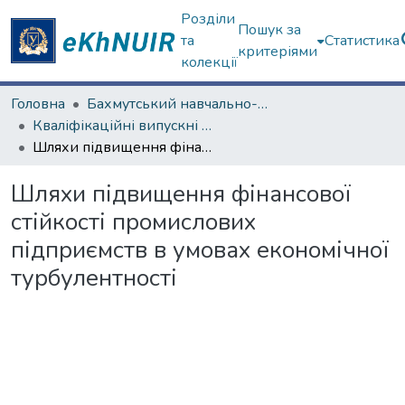
Розділи
Пошук за
та
Статистика
критеріями
колекції
Головна
Бахмутський навчально-науковий професійно-педагогічний інститут
Кваліфікаційні випускні роботи бакалаврів. Бахмутський навчально-науковий професійно-педагогічний інститут
Шляхи підвищення фінансової стійкості промислових підприємств в умовах економічної турбулентності
Шляхи підвищення фінансової
стійкості промислових
підприємств в умовах економічної
турбулентності