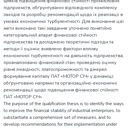
шляхів підвищення фінансової стійкості промислових
підприємств, обґрунтуванні відповідного комплексу
заходів та розробці рекомендацій щодо їх реалізації в
умовах економічної турбулентності. Для виконання цієї
мети виконано такі завдання: уточнено понятійно
категоріальний апарат фінансової стійкості
підприємства та досліджено теоретичні підходи та
методи її оцінки; виявлено фактори впливу
економічної турбулентності на діяльність підприємства;
проаналізовано фінансовий стан, проведено оцінку
рівня ліквідності, платоспроможності та джерел
формування капіталу ПАТ «МОТОР СІЧ» у динаміці;
обґрунтовано напрями та організаційно-економічні
рекомендації щодо підвищення фінансової стійкості
ПАТ «МОТОР СІЧ».
The purpose of the qualification thesis is to identify the ways
to improve the financial stability of industrial enterprises, to
substantiate a comprehensive set of measures, and to
develop recommendations for their implementation under