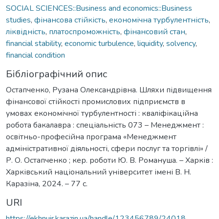
SOCIAL SCIENCES::Business and economics::Business
studies
,
фінансова стійкість
,
економічна турбулентність
,
ліквідність
,
платоспроможність
,
фінансовий стан
,
financial stability
,
economic turbulence
,
liquidity
,
solvency
,
financial condition
Бібліографічний опис
Остапченко, Рузана Олександрівна. Шляхи підвищення
фінансової стійкості промислових підприємств в
умовах економічної турбулентності : кваліфікаційна
робота бакалавра : спеціальність 073 – Менеджмент :
освітньо-професійна програма «Менеджмент
адміністративної діяльності, сфери послуг та торгівлі» /
Р. О. Остапченко ; кер. роботи Ю. В. Романуша. – Харків :
Харківський національний університет імені В. Н.
Каразіна, 2024. – 77 с.
URI
https://ekhnuir.karazin.ua/handle/123456789/24018