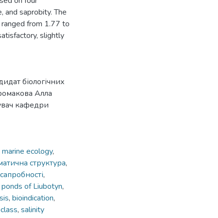
sed on four
e, and saprobity. The
s ranged from 1.77 to
tisfactory, slightly
идат біологічних
Громакова Алла
дувач кафедри
 marine ecology
,
матична структура
,
 сапробності
,
,
ponds of Liubotyn
,
sis
,
bioindication
,
 class
,
salinity