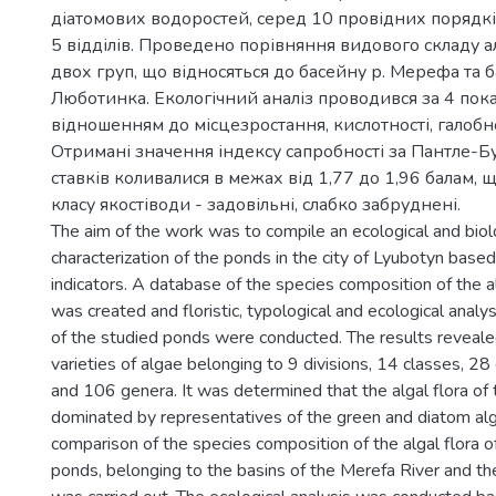
діатомових водоростей, серед 10 провідних порядк
5 відділів. Проведено порівняння видового складу 
двох груп, що відносяться до басейну р. Мерефа та б
Люботинка. Екологічний аналіз проводився за 4 пок
відношенням до місцезростання, кислотності, галобно
Отримані значення індексу сапробності за Пантле-Бу
ставків коливалися в межах від 1,77 до 1,96 балам, що
класу якостіводи - задовільні, слабко забруднені.
The aim of the work was to compile an ecological and biol
characterization of the ponds in the city of Lyubotyn based
indicators. A database of the species composition of the 
was created and floristic, typological and ecological analys
of the studied ponds were conducted. The results reveal
varieties of algae belonging to 9 divisions, 14 classes, 28
and 106 genera. It was determined that the algal flora of 
dominated by representatives of the green and diatom alg
comparison of the species composition of the algal flora 
ponds, belonging to the basins of the Merefa River and th