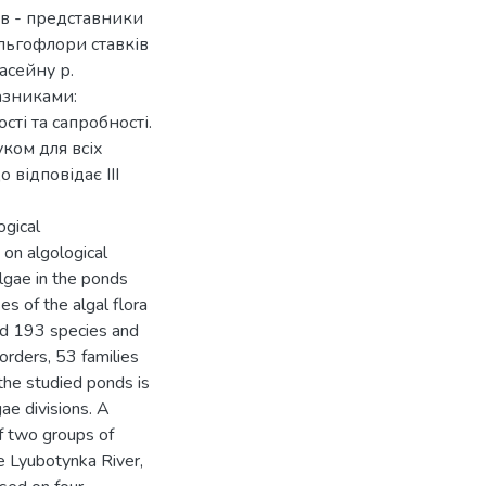
ів - представники
альгофлори ставків
асейну р.
азниками:
сті та сапробності.
ком для всіх
 відповідає ІІІ
ogical
 on algological
algae in the ponds
es of the algal flora
ed 193 species and
 orders, 53 families
the studied ponds is
ae divisions. A
of two groups of
e Lyubotynka River,