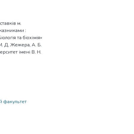
ставків м.
казниками :
ологія та біохімія»
 М. Д. Жежера, А. Б.
рситет імені В. Н.
ий факультет