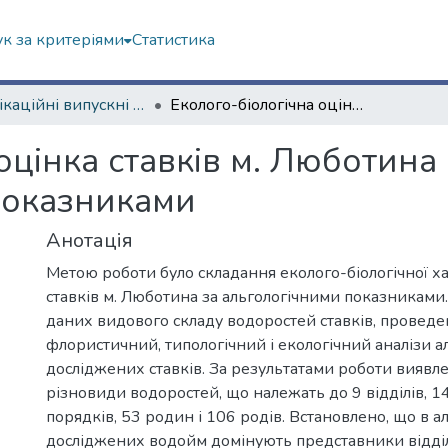
к за критеріями
Статистика
Кваліфікаційні випускні роботи магістрів. Біологічний факультет
Еколого-біологічна оцінка ставків м. Люботина (Харківська область) за альгологічними показниками
оцінка ставків м. Люботина 
показниками
Анотація
Метою роботи було складання еколого-біологічної 
ставків м. Люботина за альгологічними показниками
даних видового складу водоростей ставків, провед
флористичний, типологічний і екологічний аналізи 
досліджених ставків. За результатами роботи виявл
різновиди водоростей, що належать до 9 відділів, 14
порядків, 53 родин і 106 родів. Встановлено, що в а
досліджених водойм домінують представники відділ