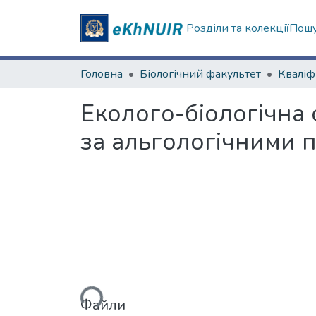
Розділи та колекції
Пошу
Головна
Біологічний факультет
Еколого-біологічна 
за альгологічними 
Вантажиться...
Файли