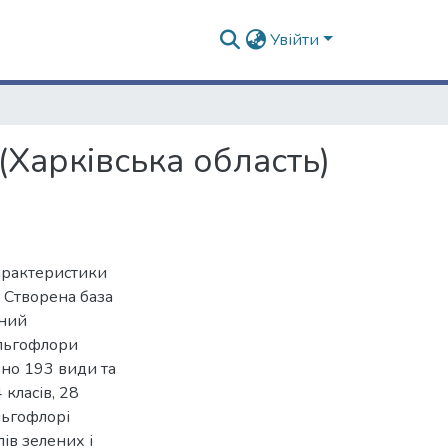
Увійти
(Харківська область)
характеристики
. Створена база
ений
альгофлори
ено 193 види та
 класів, 28
льгофлорі
ів зелених і