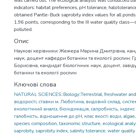
was carried out. The ecological analysis was conducted ba
indicators: habitat preferences, pH tolerance, halotoleranc
obtained Pantle-Buck saprobity index values for all pond
1.96 points, corresponding to the III water quality class—sa
polluted.
Опис
Наукові керівники: Жежера Марина Дмитрівна, канд
наук, доцент кафедри ботаніки та екології рослин; 
Борисівна, кандидат біологічних наук, доцент, заві
ботаніки та екології рослин
Ключові слова
NATURAL SCIENCES::Biology::Terrestrial, freshwater and
водорості
,
ставки м. Люботина
,
видовий склад
,
систе
екологічний аналіз
,
біоіндикація
,
сапробність
,
індекс
галобність
,
відношення до pH
,
клас якості води
,
algae
species composition
,
taxonomic structure
,
ecological analy
saprobity
,
saprobity index
,
salinity tolerance
,
water quality