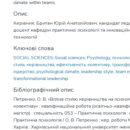
climate within teams.
Опис
Керівник: Британ Юрій Анатолійович, кандидат педа
доцент кафедри практичної психології та інноваці
технологій
Ключові слова
SOCIAL SCIENCES::Social sciences::Psychology
,
психоло
стиль керівництва
,
ефективність колективу
,
трансф
лідерство
,
psychological climate
,
leadership style
,
team e
transformational leadership
Бібліографічний опис
Петренко, О. В. «Вплив стилю керівництва на психол
колективу» : кваліфікаційна робота (освітньо-кваліф
магістр) : спеціальність 053 – Практична психологія :
Практична психологія / О. В. Петренко ; кер. роботи 
Харків : Харківський національний університет імені 