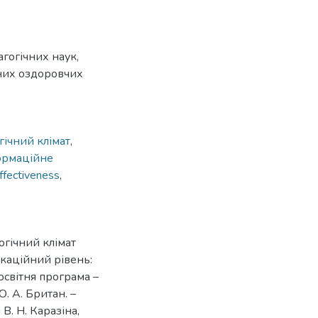
гогічних наук,
йних оздоровчих
гічний клімат
,
ормаційне
ffectiveness
,
огічний клімат
ікаційний рівень:
 освітня програма –
Ю. А. Британ. –
В. Н. Каразіна,