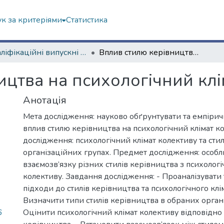
к за критеріями
Статистика
Кваліфікаційні випускні роботи магістрів. Навчально-науковий інститут «Українська інженерно-педагогічна академія»
Вплив стилю керівництва на психологічний клімат колективу
ицтва на психологічний клі
Анотація
Мета дослідження: науково обґрунтувати та емпірич
вплив стилю керівництва на психологічний клімат ко
дослідження: психологічний клімат колективу та стил
організаційних групах. Предмет дослідження: особл
взаємозв’язку різних стилів керівництва з психолог
колективу. Завдання дослідження: - Проаналізувати
підходи до стилів керівництва та психологічного клі
Визначити типи стилів керівництва в обраних орган
6
Оцінити психологічний клімат колективу відповідно