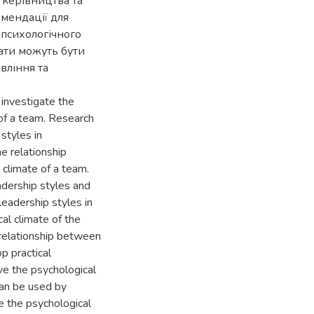
 керівництва та
омендації для
 психологічного
тати можуть бути
вління та
 investigate the
 of a team. Research
styles in
he relationship
 climate of a team.
adership styles and
leadership styles in
al climate of the
 relationship between
p practical
ve the psychological
 can be used by
 the psychological