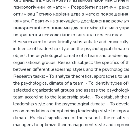
керівництва. - Встановити взаємозв’язок між стилем
психологічним кліматом. - Розробити практичні рек
оптимізації стилю керівництва з метою покращення
клімату. Практична значущість дослідження: резуль
використані керівниками для оптимізації стилю упра
покращення психологічного клімату в колективах.
Research aim: to scientifically substantiate and empirically
influence of leadership style on the psychological climate
object: the psychological climate of a team and leadership 
organizational groups. Research subject: the specifics of t
between different leadership styles and the psychological
Research tasks: - To analyze theoretical approaches to le
the psychological climate of a team. - To identify types of 
selected organizational groups and assess the psychologic
team according to the leadership style. - To establish the
leadership style and the psychological climate. - To develo
recommendations for optimizing leadership style to impro
climate. Practical significance of the research: the results
managers to optimize their management style and improve