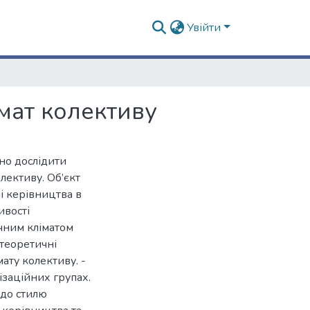
Увійти
мат колективу
но дослідити
лективу. Об’єкт
і керівництва в
ивості
ічним кліматом
 теоретичні
мату колективу. -
ізаційних групах.
 до стилю