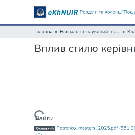
Розділи та колекції
Пошу
Головна
Навчально-науковий інститут «Українська інженерно-педагогічна академія»
Вплив стилю керівн
Вантажиться...
Файли
Petrenko_masters_2025.pdf
(581,0
Основний