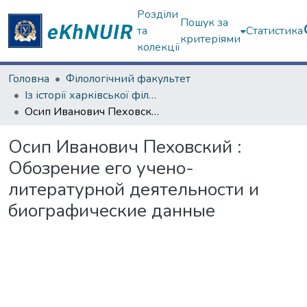
Розділи
Пошук за
та
Статистика
критеріями
колекції
Головна
Філологічний факультет
Із історії харківської філологічної школи
Осип Иванович Пеховский : Обозрение его учено-литературной деятельности и биографические данные
Осип Иванович Пеховский :
Обозрение его учено-
литературной деятельности и
биографические данные