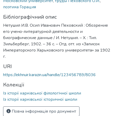
Московский университет
,
труды Пеховского О.И.
,
поэтика Горация
Бібліографічний опис
Нетушил И.В. Осип Иванович Пеховский : Обозрение
его учено-литературной деятельности и
биографические данные / И. Нетушил. – Х. : Тип.
Зильберберг, 1902. – 36 с. – Отд. отт. из «Записок
Императорского Харьковского университета» за 1902
г.
URI
https://ekhnuir.karazin.ua/handle/123456789/8036
Колекції
Із історії харківської філологічної школи
Із історії харківської історичної школи
Повна інформація про документ