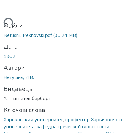
иться...
Файли
Netushil. Pekhovski.pdf
(30,24 MB)
Дата
1902
Автори
Нетушил, И.В.
Видавець
Х. : Тип. Зильберберг
Ключові слова
Харьковский университет
,
профессор Харьковского
университета
,
кафедра греческой словесности
,