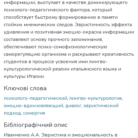
информации, выступает в качестве доминирующего
психолого-педагогического фактора, который
способствует быстрому формированию в памяти
стойких мнемических следов. Эвристичность эффекта
удивления и позитивная эмоцио-окраска информации
составляют основу прочного запоминания,
обеспечивают психо-сомофизиологическую
саморегуляцию организма и раскрывают креативность
студентов в процессе усвоения ими лингво-
культурологической реалии итальянского языка и
культуры Италии.
Ключові слова
психолого-педагогический
,
лингво-культурология
,
эмоцио-вдохновляющий
,
диалог
,
эвристический
подход
,
синергия
Бібліографічний опис
Иванченко А.А. Эвристика и эмоциональность в