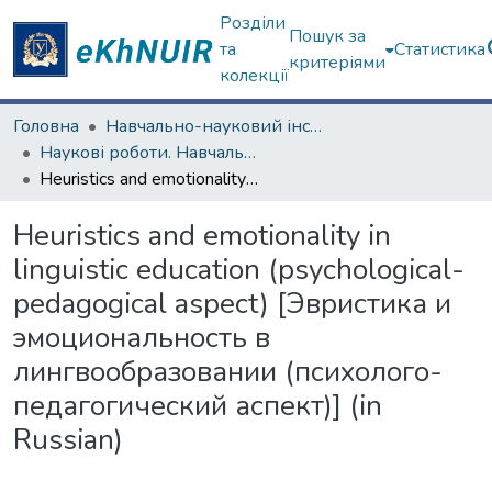
Розділи
Пошук за
та
Статистика
критеріями
колекції
Головна
Навчально-науковий інститут "Каразінський інститут міжнародних відносин та туристичного бізнесу"
Наукові роботи. Навчально-науковий інститут "Каразінський інститут міжнародних відносин та туристичного бізнесу"
Heuristics and emotionality in linguistic education (psychological-pedagogical aspect) [Эвристика и эмоциональность в лингвообразовании (психолого-педагогический аспект)] (in Russian)
Heuristics and emotionality in
linguistic education (psychological-
pedagogical aspect) [Эвристика и
эмоциональность в
лингвообразовании (психолого-
педагогический аспект)] (in
Russian)