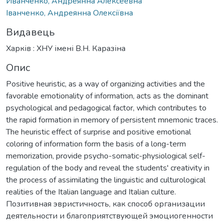
Иванченко, Андреянна Алексеевна
Іванченко, Андреянна Олексіївна
Видавець
Харків : ХНУ імені В.Н. Каразіна
Опис
Positive heuristic, as a way of organizing activities and the
favorable emotionality of information, acts as the dominant
psychological and pedagogical factor, which contributes to
the rapid formation in memory of persistent mnemonic traces.
The heuristic effect of surprise and positive emotional
coloring of information form the basis of a long-term
memorization, provide psycho-somatic-physiological self-
regulation of the body and reveal the students' creativity in
the process of assimilating the linguistic and culturological
realities of the Italian language and Italian culture.
Позитивная эвристичность, как способ организации
деятельности и благоприятствующей эмоциогенности