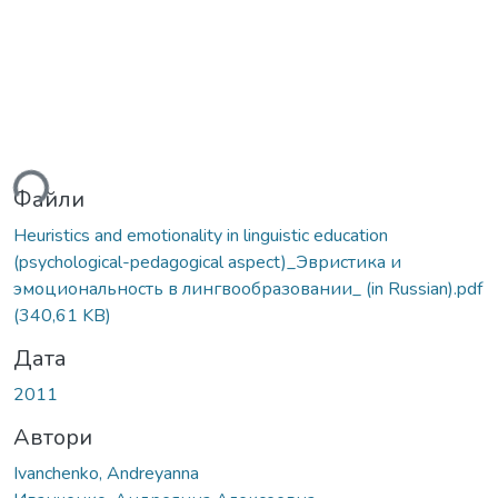
ься...
Файли
Heuristics and emotionality in linguistic education
(psychological-pedagogical aspect)_Эвристика и
эмоциональность в лингвообразовании_ (in Russian).pdf
(340,61 KB)
Дата
2011
Автори
Ivanchenko, Andreyanna