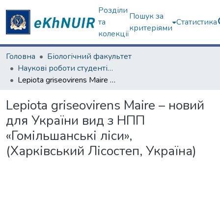
Розділи
Пошук за
та
Статистика
критеріями
колекції
Головна
Біологічний факультет
Наукові роботи студентів та аспірантів. Біологічний факультет
Lepiota griseovirens Maire – новий для України вид з НПП «Гомільшанські ліси», (Харківський Лісостеп, Україна)
Lepiota griseovirens Maire – новий
для України вид з НПП
«Гомільшанські ліси»,
(Харківський Лісостеп, Україна)