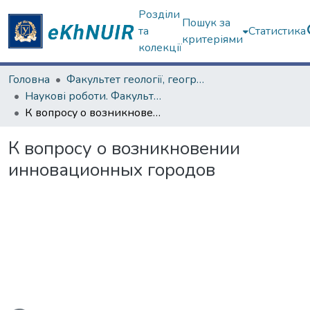
Розділи
Пошук за
та
Статистика
критеріями
колекції
Головна
Факультет геології, географіії, рекреації і туризму
Наукові роботи. Факультет геології, географіії, рекреації і туризму
К вопросу о возникновении инновационных городов
К вопросу о возникновении
инновационных городов