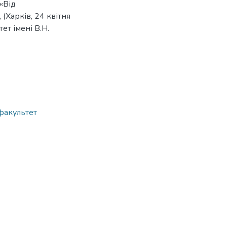
«Від
(Харків, 24 квітня
ет імені В.Н.
 факультет