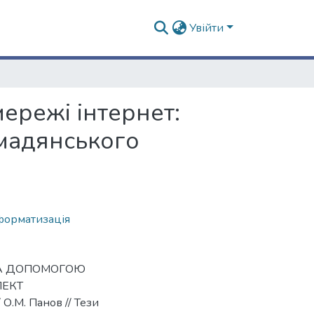
Увійти
ережі інтернет:
мадянського
форматизація
 ЗА ДОПОМОГОЮ
ПЕКТ
М. Панов // Тези