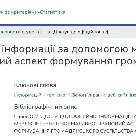
к за критеріями
Статистика
Наукові роботи студентів та аспірантів. Юридичний факультет
Доступ до офіційної інформації за допомогою мережі інтернет: нормативно-правовий аспект формування громадянського суспільства
 інформації за допомогою м
ий аспект формування гро
Ключові слова
інформаційні технології
,
Закон України
,
веб-сайт
,
ін
Бібліографічний опис
Панов О.М. ДОСТУП ДО ОФІЦІЙНОЇ ІНФОРМАЦІЇ
МЕРЕЖІ ІНТЕРНЕТ: НОРМАТИВНО-ПРАВОВИЙ АС
ФОРМУВАННЯ ГРОМАДЯНСЬКОГО СУСПІЛЬСТВА / О.