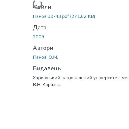
Вантажиться...
Файли
Панов 39-43.pdf
(271,62 KB)
Дата
2009
Автори
Панов, О.М.
Видавець
Харківський національний університет імен
В.Н. Каразіна