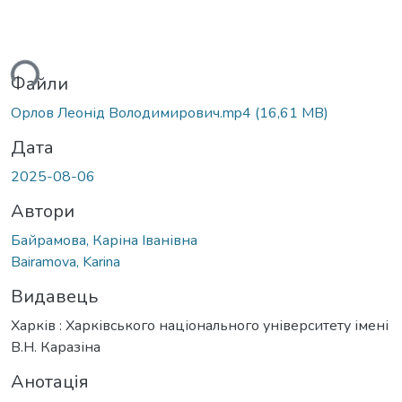
ься...
Файли
Орлов Леонід Володимирович.mp4
(16,61 MB)
Дата
2025-08-06
Автори
Байрамова, Каріна Іванівна
Bairamova, Karina
Видавець
Харків : Харківського національного університету імені
В.Н. Каразіна
Анотація