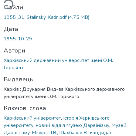
ься...
Файли
1955_31_Stalinsky_Kadri.pdf
(4,75 MB)
Дата
1955-10-29
Автори
Харківський державний університет імені О.М.
Горького
Видавець
Харків : Друкарня Вид-ва Харківського державного
університету імені О.М. Горького
Ключові слова
Харківський університет
,
історія Харківського
університету
,
новий відділ Музею Дарвінізму
,
Музей
Дарвінізму
,
Мічурін І.В.
,
Шахбазов В., кандидат