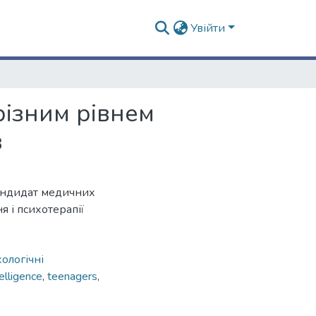
Увійти
 різним рівнем
в
кандидат медичних
 і психотерапії
ологічні
elligence
,
teenagers
,