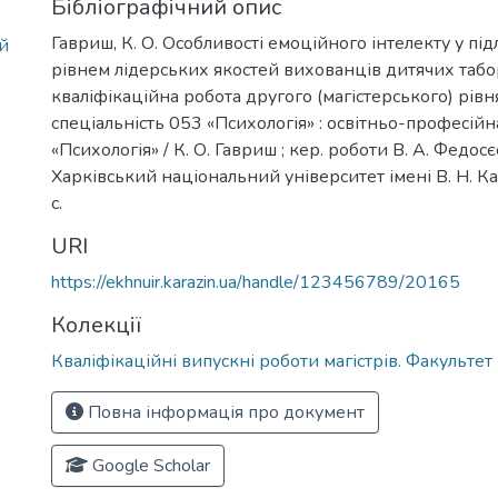
Бібліографічний опис
Гавриш, К. О. Особливості емоційного інтелекту у підл
ей
рівнем лідерських якостей вихованців дитячих табор
кваліфікаційна робота другого (магістерського) рівня
спеціальність 053 «Психологія» : освітньо-професій
«Психологія» / К. О. Гавриш ; кер. роботи В. А. Федосєє
Харківський національний університет імені В. Н. Ка
с.
URI
https://ekhnuir.karazin.ua/handle/123456789/20165
Колекції
Кваліфікаційні випускні роботи магістрів. Факультет 
Повна інформація про документ
Google Scholar