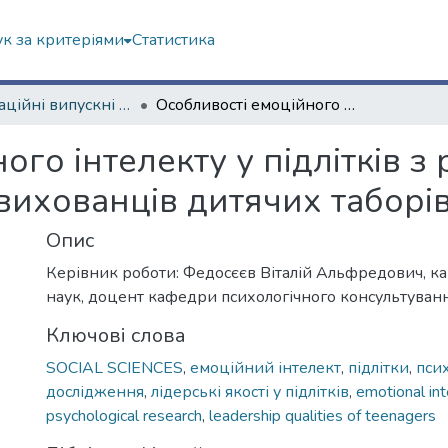
к за критеріями
Статистика
Кваліфікаційні випускні роботи магістрів. Факультет психології
Особливості емоційного інтелекту у підлітків з різним рівнем лідерських якостей вихованців дитячих таборів
го інтелекту у підлітків з
вихованців дитячих таборі
Опис
Керівник роботи: Федосєєв Віталій Альфредович, 
наук, доцент кафедри психологічного консультування
Ключові слова
SOCIAL SCIENCES
,
емоційний інтелект
,
підлітки
,
псих
дослідження
,
лідерські якості у підлітків
,
emotional int
psychological research
,
leadership qualities of teenagers