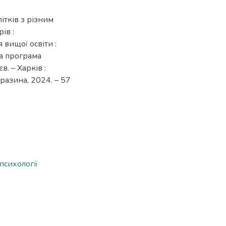
ітків з різним
ів :
 вищої освіти :
на програма
в. – Харків :
разина, 2024. – 57
психології