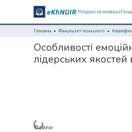
Розділи та колекції
Пошу
Головна
Факультет психології
Особливості емоційно
лідерських якостей 
Вантажиться...
Файли