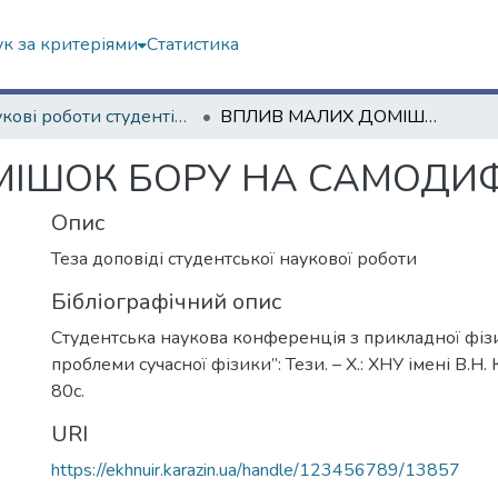
к за критеріями
Статистика
Наукові роботи студентів та аспірантів. Навчально-науковий інститут "Фізико-технічний факультет"
ВПЛИВ МАЛИХ ДОМІШОК БОРУ НА САМОДИФУЗІЮ НІКЕЛЮ
ІШОК БОРУ НА САМОДИФ
Опис
Теза доповіді студентської наукової роботи
Бібліографічний опис
Студентська наукова конференція з прикладної фіз
проблеми сучасної фізики”: Тези. – Х.: ХНУ імені В.Н. 
80с.
URI
https://ekhnuir.karazin.ua/handle/123456789/13857