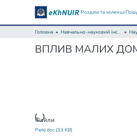
Розділи та колекції
Пошу
Головна
Навчально-науковий інститут "Фізико-технічний факультет"
ВПЛИВ МАЛИХ ДОМ
Вантажиться...
Файли
Рало.doc
(33 KB)