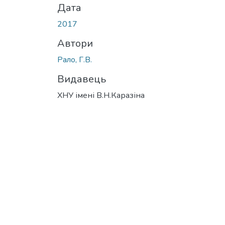
Дата
2017
Автори
Рало, Г.В.
Видавець
ХНУ імені В.Н.Каразіна