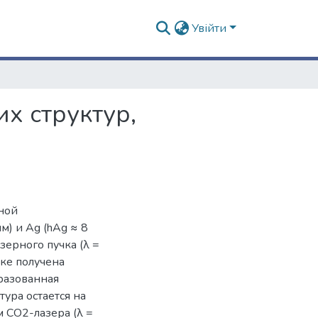
Увійти
х структур,
ной
м) и Ag (hAg ≈ 8
зерного пучка (λ =
нке получена
бразованная
тура остается на
 CO2-лазера (λ =