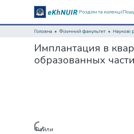
Розділи та колекції
Пошу
Головна
Фізичний факультет
Имплантация в квар
образованных част
Файли