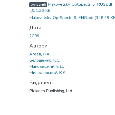
Вантажиться...
Makovetsky_OptSpectr_6_RUS.pdf
Основний
(331,36 KB)
Makovetsky_OptSpectr_6_ENG.pdf
(348,49 KB
Дата
2009
Автори
Агеев, Л.А.
Белошенко, К.С.
Маковецкий, Е.Д.
Милославский, В.К.
Видавець
Pleiades Publishing, Ltd.