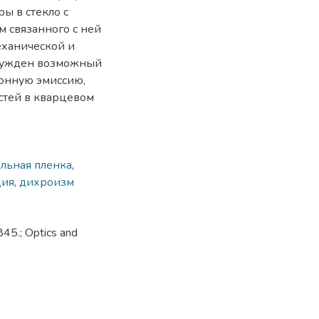
ры в стекло с
 связанного с ней
еханической и
бсужден возможный
онную эмиссию,
стей в кварцевом
ельная пленка
,
ция
,
дихроизм
45.; Optics and