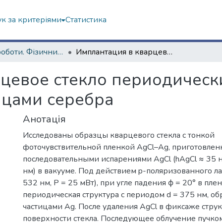
к за критеріями
Статистика
Наукові роботи. Фізичний факультет
Имплантация в кварцевое стекло периодических структур, образованных частицами серебра
цевое стекло периодически
ицами серебра
Анотація
Исследованы образцы кварцевого стекла с тонкой
фоточувствительной пленкой AgCl–Ag, приготовлен
последовательными испарениями AgCl (hAgCl ≈ 35 н
нм) в вакууме. Под действием p-поляризованного ла
532 нм, P = 25 мВт), при угле падения ϕ = 20° в пле
периодическая структура с периодом d = 375 нм, о
частицами Ag. После удаления AgCl в фиксаже струк
поверхности стекла. Последующее облучение пучком