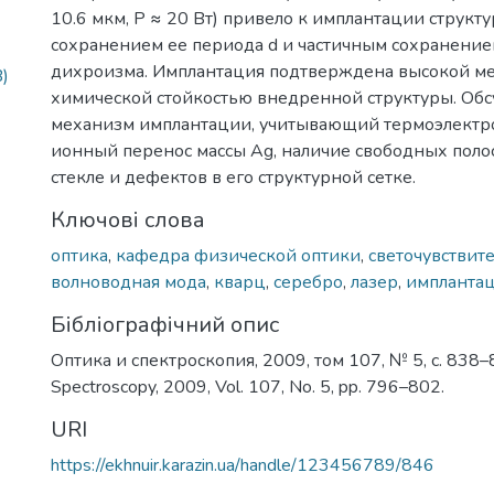
10.6 мкм, P ≈ 20 Вт) привело к имплантации структу
сохранением ее периода d и частичным сохранением
дихроизма. Имплантация подтверждена высокой м
)
химической стойкостью внедренной структуры. О
механизм имплантации, учитывающий термоэлектр
ионный перенос массы Ag, наличие свободных поло
стекле и дефектов в его структурной сетке.
Ключові слова
оптика
,
кафедра физической оптики
,
светочувствит
волноводная мода
,
кварц
,
серебро
,
лазер
,
импланта
Бібліографічний опис
Оптика и спектроскопия, 2009, том 107, № 5, с. 838–8
Spectroscopy, 2009, Vol. 107, No. 5, pp. 796–802.
URI
https://ekhnuir.karazin.ua/handle/123456789/846