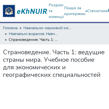
Розділи
Пошук за
та
Статистика
критеріями
колекції
Головна
Навчально-науковий інститут "Каразінський інститут міжнародних відносин та туристичного бізнесу"
Навчальні видання. Навчально-науковий інститут "Каразінський інститут міжнародних відносин та туристичного бізнесу"
Страноведение. Часть 1: ведущие страны мира. Учебное пособие для экономических и географических специальностей
Страноведение. Часть 1: ведущие
страны мира. Учебное пособие
для экономических и
географических специальностей