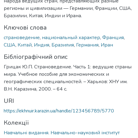
народа ведущих стран, представляющих разные
регионы и цивилизации — Германии, Франции, США,
Бразилии, Китая, Индии и Ирана.
Ключові слова
страноведение
,
национальный характер
,
Франция
,
США
,
Китай
,
Индия
,
Бразилия
,
Германия
,
Иран
Бібліографічний опис
Грицак Ю.П. Страноведение. Часть 1: ведущие страны
мира. Учебное пособие для экономических и
географических специальностей. – Харьков: ХНУ им.
В.Н. Каразина, 2000. – 64 с.
URI
https://ekhnuir.karazin.ua/handle/123456789/5770
Колекції
Навчальні видання. Навчально-науковий інститут