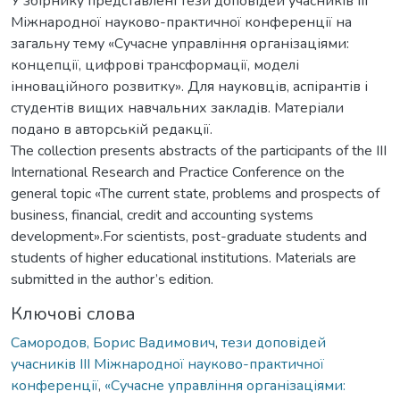
У збірнику представлені тези доповідей учасників ІIІ
Міжнародної науково-практичної конференції на
загальну тему «Сучасне управління організаціями:
концепції, цифрові трансформації, моделі
інноваційного розвитку». Для науковців, аспірантів і
студентів вищих навчальних закладів. Матеріали
подано в авторській редакції.
The collection presents abstracts of the participants of the ІІI
International Research and Practice Conference on the
general topic «The current state, problems and prospects of
business, financial, credit and accounting systems
development».For scientists, post-graduate students and
students of higher educational institutions. Materials are
submitted in the author’s edition.
Ключові слова
Самородов, Борис Вадимович
,
тези доповідей
учасників ІIІ Міжнародної науково-практичної
конференції
,
«Сучасне управління організаціями: