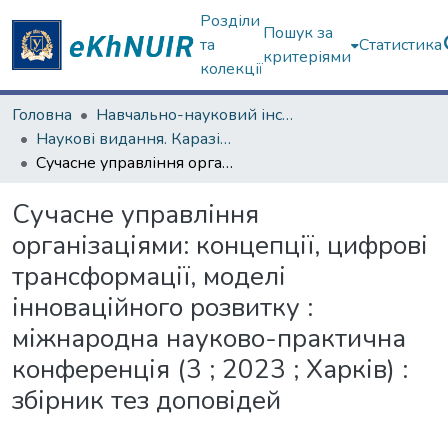
Розділи
Пошук за
та
Статистика
критеріями
колекції
Головна
Навчально-науковий інститут "Каразінський банківський інститут"
Наукові видання. Каразінський банківський інститут
Сучасне управління організаціями: концепції, цифрові трансформації, моделі інноваційного розвитку : міжнародна науково-практична конференція (3 ; 2023 ; Харків) : збірник тез доповідей
Сучасне управління
організаціями: концепції, цифрові
трансформації, моделі
інноваційного розвитку :
міжнародна науково-практична
конференція (3 ; 2023 ; Харків) :
збірник тез доповідей