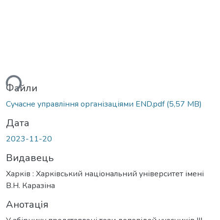
ься...
Файли
Cучасне управління організаціями END.pdf
(5,57 MB)
Дата
2023-11-20
Видавець
Харків : Харківський національний університет імені
В.Н. Каразіна
Анотація