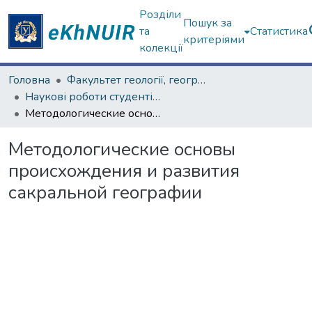
Розділи
Пошук за
та
Статистика
критеріями
колекції
Головна
Факультет геології, географіії, рекреації і туризму
Наукові роботи студентів та аспірантів. Факультет геології, географіії, рекреації і туризму
Методологические основы происхождения и развития сакральной географии
Методологические основы
происхождения и развития
сакральной географии