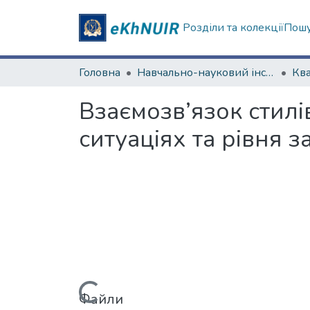
Розділи та колекції
Пошу
Головна
Навчально-науковий інститут «Українська інженерно-педагогічна академія»
Взаємозв’язок стил
ситуаціях та рівня 
Вантажиться...
Файли