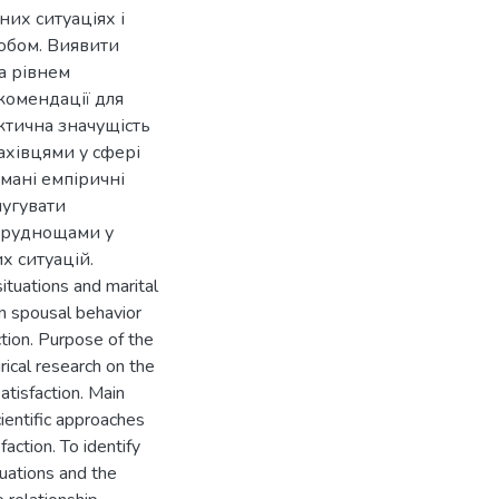
них ситуаціях і
юбом. Виявити
а рівнем
комендації для
ктична значущість
ахівцями у сфері
мані емпіричні
лугувати
 труднощами у
х ситуацій.
situations and marital
en spousal behavior
action. Purpose of the
rical research on the
atisfaction. Main
cientific approaches
faction. To identify
tuations and the