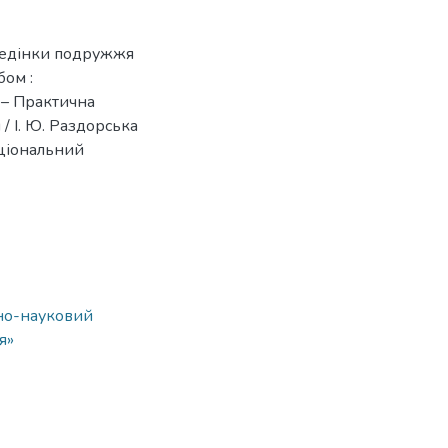
оведінки подружжя
бом :
3 – Практична
 / І. Ю. Раздорська
національний
ьно-науковий
я»