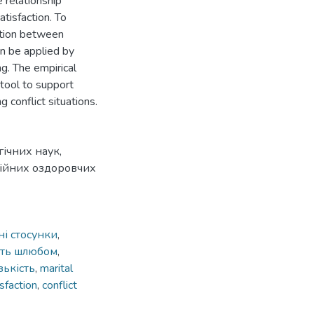
e relationship
atisfaction. To
ction between
an be applied by
ng. The empirical
tool to support
ng conflict situations.
ічних наук,
ційних оздоровчих
і стосунки
,
сть шлюбом
,
зькість
,
marital
isfaction
,
conflict