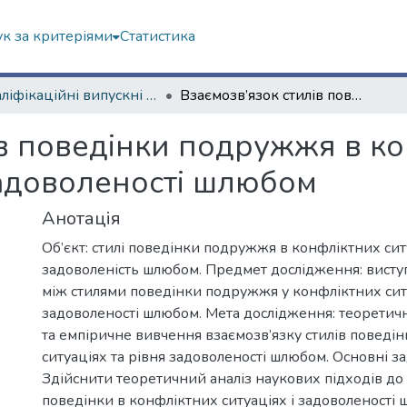
к за критеріями
Статистика
Кваліфікаційні випускні роботи бакалаврів. Навчально-науковий інститут «Українська інженерно-педагогічна академія»
Взаємозв’язок стилів поведінки подружжя в конфліктних ситуаціях та рівня задоволеності шлюбом
ів поведінки подружжя в к
задоволеності шлюбом
Анотація
Об’єкт: стилі поведінки подружжя в конфліктних сит
задоволеність шлюбом. Предмет дослідження: висту
між стилями поведінки подружжя у конфліктних сит
задоволеності шлюбом. Мета дослідження: теоретич
та емпіричне вивчення взаємозв’язку стилів поведі
ситуаціях та рівня задоволеності шлюбом. Основні за
Здійснити теоретичний аналіз наукових підходів до
поведінки в конфліктних ситуаціях і задоволеності