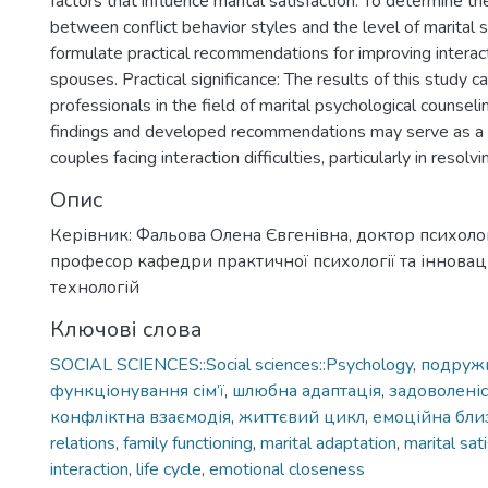
factors that influence marital satisfaction. To determine th
between conflict behavior styles and the level of marital s
formulate practical recommendations for improving intera
spouses. Practical significance: The results of this study c
professionals in the field of marital psychological counseli
findings and developed recommendations may serve as a 
couples facing interaction difficulties, particularly in resolvi
Опис
Керівник: Фальова Олена Євгенівна, доктор психолог
професор кафедри практичної психології та іннова
технологій
Ключові слова
SOCIAL SCIENCES::Social sciences::Psychology
,
подружн
функціонування сім’ї
,
шлюбна адаптація
,
задоволені
конфліктна взаємодія
,
життєвий цикл
,
емоційна бли
relations
,
family functioning
,
marital adaptation
,
marital sat
interaction
,
life cycle
,
emotional closeness