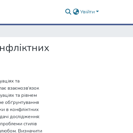
Увійти
онфліктних
уаціях та
пає взаємозв’язок
уаціях та рівнем
не обґрунтування
нки в конфліктних
дачі дослідження:
 проблеми стилів
 шлюбом. Визначити