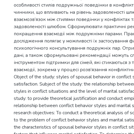
особливості стилів подружньої поведінки в конфлікт
чинники, що впливають на рівень задоволеності шл
взаємозв’язок між стилями поведінки у конфліктах т
задоволеності шлюбом. Сформулювати практичні ре
покращення взаємодії між подружніми парами. Пра
дослідження полягає у можливості їх застосування ф
психологічного консультування подружніх пар. Отри
дані, а також сформульовані рекомендації можуть с
інструментом підтримки для сімей, які стикаються з
взаємодії, зокрема у процесі розв’язання конфліктни
Object of the study: styles of spousal behavior in conflict 
satisfaction. Subject of the study: the relationship betwe
styles in conflict situations and the level of marital satisf
study: to provide theoretical justification and conduct empi
relationship between conflict behavior styles and marital s
research objectives: To conduct a theoretical analysis of s
to the problem of conflict behavior styles and marital satis
the characteristics of spousal behavior styles in conflict si