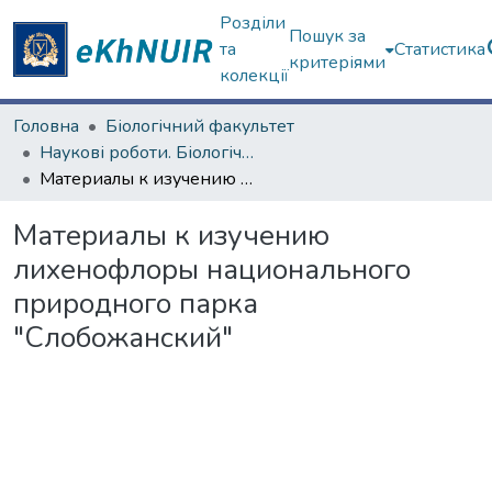
Розділи
Пошук за
та
Статистика
критеріями
колекції
Головна
Біологічний факультет
Наукові роботи. Біологічний факультет
Материалы к изучению лихенофлоры национального природного парка "Слобожанский"
Материалы к изучению
лихенофлоры национального
природного парка
"Слобожанский"