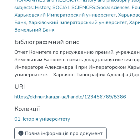
HUMANITIES and RELIGION::History and philosophy subje
subjects::History
,
SOCIAL SCIENCES::Social sciences::Edu
Харьковский Императорский университет
,
Харьков
Банк
,
Харківський Імператорський університет
,
Харк
Земельний Банк
Бібліографічний опис
Отчет Комитета по присуждению премий, учрежде
Земельным Банком в память двадцатипятилетия ца
Императора Александра ІІ при Императорском Хар
университете. – Харьков : Типография Адольфа Дарре,
URI
https://ekhnuir.karazin.ua/handle/123456789/8386
Колекції
01. Історія університету
Повна інформація про документ