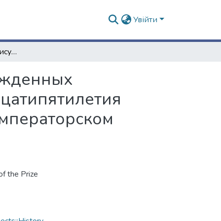
Увійти
Отчет Комитета по присуждению премий, учрежденных Харьковским Земельным Банком в память двадцатипятилетия царствования Императора Александра ІІ при Императорском Харьковском университете
ежденных
дцатипятилетия
Императорском
 the Prize