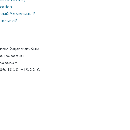
cts::History
cation
,
ский Земельный
івський
нных Харьковским
рствования
ьковском
 1898. – ІХ, 99 с.