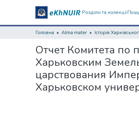
Розділи та колекції
Пошу
Головна
Alma mater
Отчет Комитета по
Харьковским Земел
царствования Импер
Харьковском униве