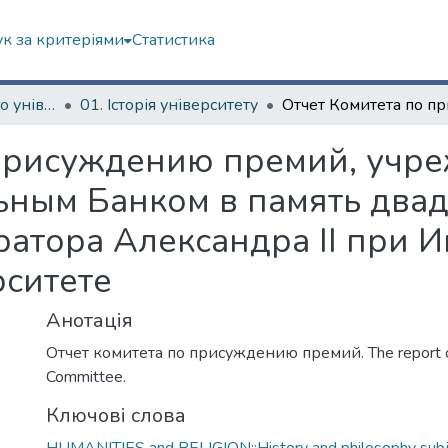
к за критеріями
Статистика
Історія Харківського університету
01. Історія університету
 присуждению премий, учр
ьным Банком в память два
атора Александра ІІ при 
рситете
Анотація
Отчет комитета по присуждению премий. The report of
Committee.
Ключові слова