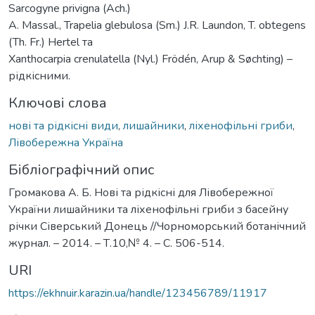
Sarcogyne privigna (Ach.)
A. Massal., Trapelia glebulosa (Sm.) J.R. Laundon, T. obtegens
(Th. Fr.) Hertel та
Xanthocarpia crenulatella (Nyl.) Frödén, Arup & Søchting) –
рідкісними.
Ключові слова
нові та рідкісні види
,
лишайники
,
ліхенофільні гриби
,
Лівобережна Україна
Бібліографічний опис
Громакова А. Б. Нові та рідкісні для Лівобережної
України лишайники та ліхенофільні гриби з басейну
річки Сіверський Донець //Чорноморський ботанічний
журнал. – 2014. – Т.10,№ 4. – С. 506-514.
URI
https://ekhnuir.karazin.ua/handle/123456789/11917