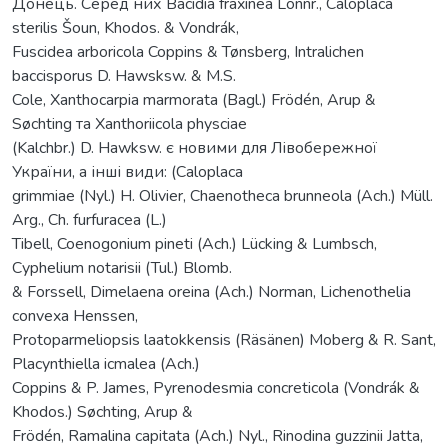
Донець. Серед них Bacidia fraxinea Lönnr., Caloplaca
sterilis Šoun, Khodos. & Vondrák,
Fuscidea arboricola Coppins & Tønsberg, Intralichen
baccisporus D. Hawsksw. & M.S.
Cole, Xanthocarpia marmorata (Bagl.) Frödén, Arup &
Søchting та Xanthoriicola physciae
(Kalchbr.) D. Hawksw. є новими для Лівобережної
України, а інші види: (Caloplaca
grimmiae (Nyl.) H. Olivier, Chaenotheca brunneola (Ach.) Müll.
Arg., Ch. furfuracea (L.)
Tibell, Coenogonium pineti (Ach.) Lücking & Lumbsch,
Cyphelium notarisii (Tul.) Blomb.
& Forssell, Dimelaena oreina (Ach.) Norman, Lichenothelia
convexa Henssen,
Protoparmeliopsis laatokkensis (Räsänen) Moberg & R. Sant,
Placynthiella icmalea (Ach.)
Coppins & P. James, Pyrenodesmia concreticola (Vondrák &
Khodos.) Søchting, Arup &
Frödén, Ramalina capitata (Ach.) Nyl., Rinodina guzzinii Jatta,