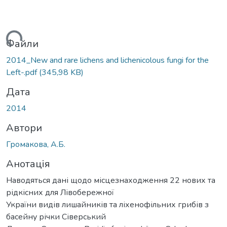
ться...
Файли
2014_New and rare lichens and lichenicolous fungi for the
Left-.pdf
(345,98 KB)
Дата
2014
Автори
Громакова, А.Б.
Анотація
Наводяться дані щодо місцезнаходження 22 нових та
рідкісних для Лівобережної
України видів лишайників та ліхенофільних грибів з
басейну річки Сіверський