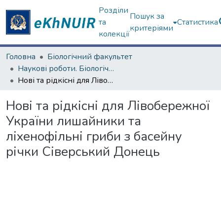
Розділи
Пошук за
та
Статистика
критеріями
колекції
Головна
Біологічний факультет
Наукові роботи. Біологічний факультет
Нові та рідкісні для Лівобережної України лишайники та ліхенофільні гриби з басейну річки Сіверський Донець
Нові та рідкісні для Лівобережної
України лишайники та
ліхенофільні гриби з басейну
річки Сіверський Донець