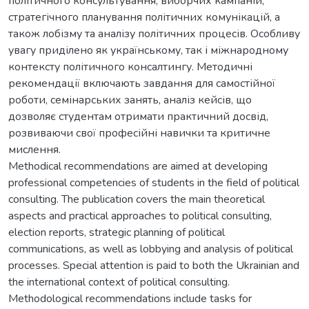
політичного консультування, виборчих кампаній,
стратегічного планування політичних комунікацій, а
також лобізму та аналізу політичних процесів. Особливу
увагу приділено як українському, так і міжнародному
контексту політичного консалтингу. Методичні
рекомендації включають завдання для самостійної
роботи, семінарських занять, аналіз кейсів, що
дозволяє студентам отримати практичний досвід,
розвиваючи свої професійні навички та критичне
мислення.
Methodical recommendations are aimed at developing
professional competencies of students in the field of political
consulting. The publication covers the main theoretical
aspects and practical approaches to political consulting,
election reports, strategic planning of political
communications, as well as lobbying and analysis of political
processes. Special attention is paid to both the Ukrainian and
the international context of political consulting.
Methodological recommendations include tasks for