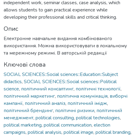
independent work, seminar classes, case analysis, which
allows students to gain practical experience while
developing their professional skills and critical thinking.
Опис
Електронне навчальне видання комбінованого
використання. Можна використовувати в локальному
та мережному режимі. В авторській редакції
Ключові слова
SOCIAL SCIENCES::Social sciences::Education::Subject
didactics
,
SOCIAL SCIENCES::Social sciences::Political
science
,
політичний консалтинг
,
політичні технології
,
політичний маркетинг
,
політична комунікація
,
виборчі
кампанії
,
політичний аналіз
,
політичний імідж
,
політичний брендинг
,
політичні ризики
,
політичний
менеджмент
,
political consulting
,
political technologies
,
political marketing
,
political communication
,
election
campaigns
,
political analysis
,
political image
,
political branding
,