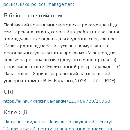
political risks
,
political management
Бібліографічний опис
Політичний консалтинг : методичні рекомендації до
семінарських занять, самостійної роботи, виконання
індивідуальних завдань для студентів спеціальності
«Міжнародні відносини, суспільні комунікації та
регіональні студії» (освітня програма «Міжнародно-
політична регіоналістика») другого (магістерського)
рівня вищої освіти [Електронний ресурс] / уклад. Г. С.
Панасенко. – Харків : Харківський національний
університет імені В. Н. Каразіна, 2024. – 47 с. (PDF)
URI
https://ekhnuir.karazin.ua/handle/123456789/20958
Колекції
Навчальні видання. Навчально-науковий інститут
"Каразінський інститут міжнародних відносин та