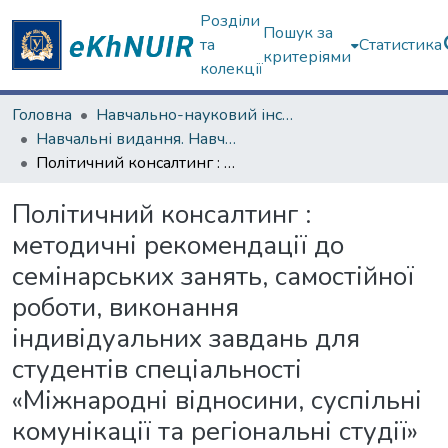
Розділи
Пошук за
та
Статистика
критеріями
колекції
Головна
Навчально-науковий інститут "Каразінський інститут міжнародних відносин та туристичного бізнесу"
Навчальні видання. Навчально-науковий інститут "Каразінський інститут міжнародних відносин та туристичного бізнесу"
Політичний консалтинг : методичні рекомендації до семінарських занять, самостійної роботи, виконання індивідуальних завдань для студентів спеціальності «Міжнародні відносини, суспільні комунікації та регіональні студії» (освітня програма «Міжнародно-політична регіоналістика») другого (магістерського) рівня вищої освіти [Електронний ресурс]
Політичний консалтинг :
методичні рекомендації до
семінарських занять, самостійної
роботи, виконання
індивідуальних завдань для
студентів спеціальності
«Міжнародні відносини, суспільні
комунікації та регіональні студії»