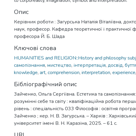
to corporeality, imagination, symbol and interpretation.
Опис
Керівник роботи : Загурська Наталія Віталіївна, док
наук, професор. Кафедра теоретичної і практичної фі
професора Й. Б. Шада
Ключові слова
HUMANITIES and RELIGION::History and philosophy sub
самопізнання
,
мистецтво
,
інтерпретація
,
досвід
,
бутт
knowledge
,
art
,
comprehension
,
interpretation
,
experience
Бібліографічний опис
3айченко, Ольга Сергіївна. Естетика та самопізнання
розумінні себе та світу : кваліфікаційна робота пер
рівень : спеціальність 033 Філософія : освітня програм
3айченко ; кер. Н. В. Загурська. – Харків : Харківсь
університет імені В. Н. Каразіна, 2025. – 61 с.
URI