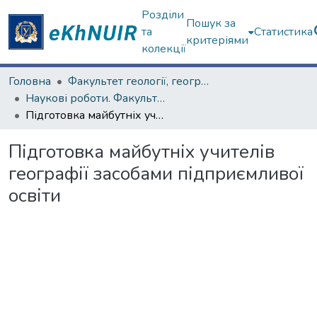
Розділи
Пошук за
та
Статистика
критеріями
колекції
Головна
Факультет геології, географіії, рекреації і туризму
Наукові роботи. Факультет геології, географіії, рекреації і туризму
Підготовка майбутніх учителів географії засобами підприємливої освіти
Підготовка майбутніх учителів
географії засобами підприємливої
освіти