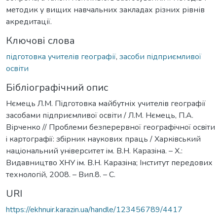
методик у вищих навчальних закладах різних рівнів
акредитації.
Ключові слова
підготовка учителів географії
,
засоби підприємливої
освіти
Бібліографічний опис
Нємець Л.М. Підготовка майбутніх учителів географії
засобами підприємливої освіти / Л.М. Нємець, П.А.
Вірченко // Проблеми безперервної географiчної освiти
i картографiї: збiрник наукових праць / Харкiвський
нацiональний унiверситет iм. В.Н. Каразiна. – Х.:
Видавництво ХНУ iм. В.Н. Каразiна; Iнститут передових
технологiй, 2008. – Вип.8. – С.
URI
https://ekhnuir.karazin.ua/handle/123456789/4417