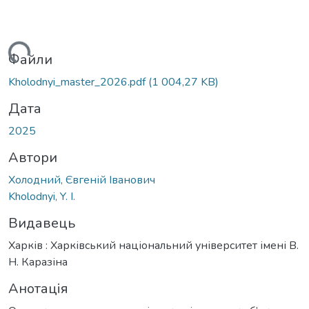
иться...
Файли
Kholodnyi_master_2026.pdf
(1 004,27 KB)
Дата
2025
Автори
Холодний, Євгеній Іванович
Kholodnyi, Y. I.
Видавець
Харків : Харківський національний університет імені В.
Н. Каразіна
Анотація