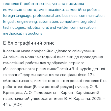
технології
,
робототехніка
,
усна та письмова
комунікація
,
методичні вказівки
,
самостійна робота
,
foreign language
,
professional and business
,
communication
,
English
,
engineering
,
automation
,
computer-integrated
technologies
,
robotics
,
oral and written communication
,
methodical instructions
Бібліографічний опис
Іноземна мова професійно-ділового спілкування.
Англійська мова : методичні вказівки до проведення
самостійної роботи для здобувачів першого
(бакалаврського) рівня вищої освіти 3-4 курсів денної
та заочної форми навчання за спеціальністю 174
«Автоматизація, комп’ютерно-інтегровані технології та
робототехніка» [Електронний ресурс] / уклад. О. В.
Бринцева, А. О. Подорожна. – Харків : Харківський
національний університет імені В. Н. Каразіна, 2025. –
44 с. (PDF)