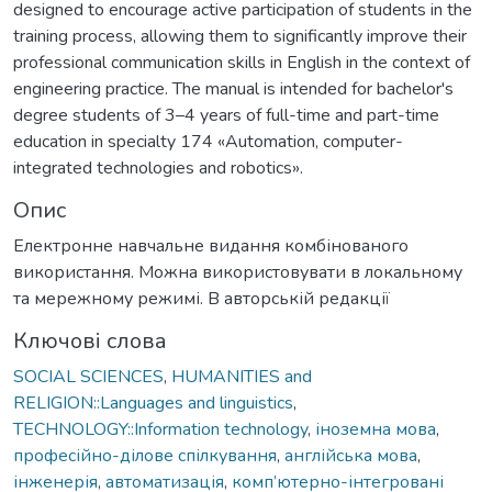
designed to encourage active participation of students in the
training process, allowing them to significantly improve their
professional communication skills in English in the context of
engineering practice. The manual is intended for bachelor's
degree students of 3–4 years of full-time and part-time
education in specialty 174 «Automation, computer-
integrated technologies and robotics».
Опис
Електронне навчальне видання комбінованого
використання. Можна використовувати в локальному
та мережному режимі. В авторській редакції
Ключові слова
SOCIAL SCIENCES
,
HUMANITIES and
RELIGION::Languages and linguistics
,
TECHNOLOGY::Information technology
,
іноземна мова
,
професійно-ділове спілкування
,
англійська мова
,
інженерія
,
автоматизація
,
комп’ютерно-інтегровані