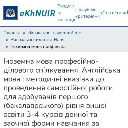
Розділи
Пошук за
та
Статистика
критеріями
колекції
Головна
Навчально-науковий інститут «Українська інженерно-педагогічна академія»
Навчальні видання. Навчально-науковий інститут «Українська інженерно-педагогічна академія»
Іноземна мова професійно-ділового спілкування. Англійська мова : методичні вказівки до проведення самостійної роботи для здобувачів першого (бакалаврського) рівня вищої освіти 3-4 курсів денної та заочної форми навчання за спеціальністю 174 «Автоматизація, комп’ютерно-інтегровані технології та робототехніка» [Електронний ресурс]
Іноземна мова професійно-
ділового спілкування. Англійська
мова : методичні вказівки до
проведення самостійної роботи
для здобувачів першого
(бакалаврського) рівня вищої
освіти 3-4 курсів денної та
заочної форми навчання за