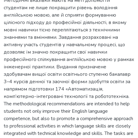
Методичні вказівки мають на меті допомогти
студентам не лише покращити рівень володіння
англійською мовою, але й сприяти формуванню
цілісного підходу до професійної діяльності, в якому
мовні навички тісно переплітаються з технічними
знаннями та вміннями. Завдання розраховані на
активну участь студентів у навчальному процесі, що
дозволяє їм значно покращити свої навички
професійного спілкування англійською мовою у рамках
інженерної практики. Видання призначене
здобувачам вищої освіти освітнього ступеню бакалавр
3–4 курсів денної та заочної форми здобуття освіти за
напрямом підготовки 174 «Автоматизація,
комп’ютерно-інтегровані технології та робототехніка.
The methodological recommendations are intended to help
students not only improve their English language
competence, but also to promote a comprehensive approach
to professional activities in which language skills are closely
integrated with technical knowledge and skills. The tasks are