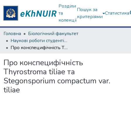
Розділи
Пошук за
та
Статистика
критеріями
колекції
Головна
Біологічний факультет
Наукові роботи студентів та аспірантів. Біологічний факультет
Про конспецифічність Thyrostroma tiliae та Stegonsporium compactum var. tiliae
Про конспецифічність
Thyrostroma tiliae та
Stegonsporium compactum var.
tiliae