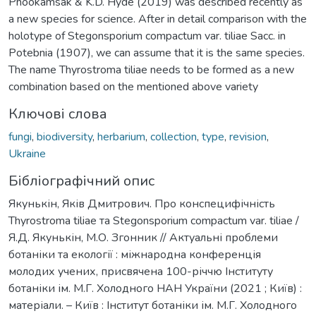
Phookamsak & K.D. Hyde (2019) was described recently as
a new species for science. After in detail comparison with the
holotype of Stegonsporium compactum var. tiliae Sacc. in
Potebnia (1907), we can assume that it is the same species.
The name Thyrostroma tiliae needs to be formed as a new
combination based on the mentioned above variety
Ключові слова
fungi
,
biodiversity
,
herbarium
,
collection
,
type
,
revision
,
Ukraine
Бібліографічний опис
Якунькін, Яків Дмитрович. Про конспецифічність
Thyrostroma tiliae та Stegonsporium compactum var. tiliae /
Я.Д. Якунькін, М.О. Згонник // Актуальні проблеми
ботаніки та екології : міжнародна конференція
молодих учених, присвячена 100-річчю Інституту
ботаніки ім. М.Г. Холодного НАН України (2021 ; Київ) :
матеріали. – Київ : Інститут ботаніки ім. М.Г. Холодного