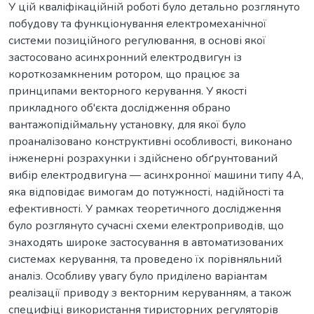
У цій кваліфікаційній роботі було детально розглянуто
побудову та функціонування електромеханічної
системи позиційного регулювання, в основі якої
застосовано асинхронний електродвигун із
короткозамкненим ротором, що працює за
принципами векторного керування. У якості
прикладного об'єкта дослідження обрано
вантажопідіймальну установку, для якої було
проаналізовано конструктивні особливості, виконано
інженерні розрахунки і здійснено обґрунтований
вибір електродвигуна — асинхронної машини типу 4А,
яка відповідає вимогам до потужності, надійності та
ефективності. У рамках теоретичного дослідження
було розглянуто сучасні схеми електроприводів, що
знаходять широке застосування в автоматизованих
системах керування, та проведено їх порівняльний
аналіз. Особливу увагу було приділено варіантам
реалізації приводу з векторним керуванням, а також
специфіці використання тиристорних регуляторів