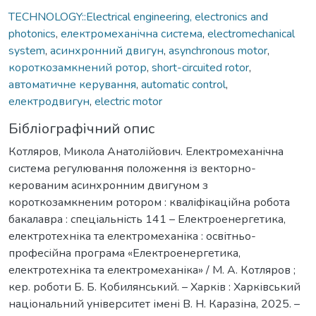
TECHNOLOGY::Electrical engineering, electronics and
photonics
,
електромеханічна система
,
electromechanical
system
,
асинхронний двигун
,
asynchronous motor
,
короткозамкнений ротор
,
short-circuited rotor
,
автоматичне керування
,
automatic control
,
електродвигун
,
electric motor
Бібліографічний опис
Котляров, Микола Анатолійович. Електромеханічна
система регулювання положення із векторно-
керованим асинхронним двигуном з
короткозамкненим ротором : кваліфікаційна робота
бакалавра : спеціальність 141 – Електроенергетика,
електротехніка та електромеханіка : освітньо-
професійна програма «Електроенергетика,
електротехніка та електромеханіка» / М. А. Котляров ;
кер. роботи Б. Б. Кобилянський. – Харків : Харківський
національний університет імені В. Н. Каразіна, 2025. –