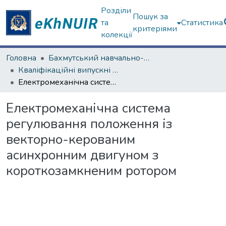
Розділи
Пошук за
та
Статистика
критеріями
колекції
Головна
Бахмутський навчально-науковий професійно-педагогічний інститут
Кваліфікаційні випускні роботи бакалаврів. Бахмутський навчально-науковий професійно-педагогічний інститут
Електромеханічна система регулювання положення із векторно-керованим асинхронним двигуном з короткозамкненим ротором
Електромеханічна система
регулювання положення із
векторно-керованим
асинхронним двигуном з
короткозамкненим ротором