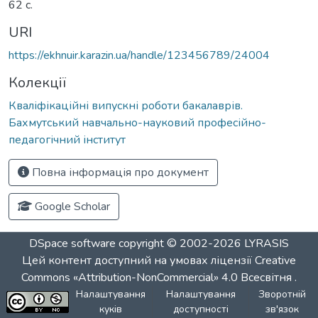
62 с.
URI
https://ekhnuir.karazin.ua/handle/123456789/24004
Колекції
Кваліфікаційні випускні роботи бакалаврів.
Бахмутський навчально-науковий професійно-
педагогічний інститут
Повна інформація про документ
Google Scholar
DSpace software
copyright © 2002-2026
LYRASIS
Цей контент доступний на умовах ліцензії
Creative
Commons «Attribution-NonCommercial» 4.0 Всесвітня
.
Налаштування
Налаштування
Зворотній
куків
доступності
зв'язок