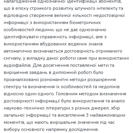
налагодження однозначної ідентифікації абонентів,
що в епоху стрімкого розвитку штучного інтелекту та
відповідно створення великої кількості недостовірної
інформації з використанням біометричних
особливостей людини, що не дає однозначно
ідентифікувати справжність інформації, але з
використанням вбудованих водяних знаків
автоматично визначається достовірність отриманого
сигналу, у випадку даної роботи саме при використанні
аудіофайлів. Для досягнення поставленої мети та
вирішення завдань в дипломній роботі було
проаналізовано різноманітні методи розширення
спектру та визначення їх особливостей та недоліків
відносно один одного. Головним методом визначення
достовірності інформації було використання та аналіз
науково-технічної літератури з різних джерел, збір
загальної інформації та висвітлення 3 найважливіших
моментів, що мають вирішальне значення під час
вибору основного напрямку дослідження.