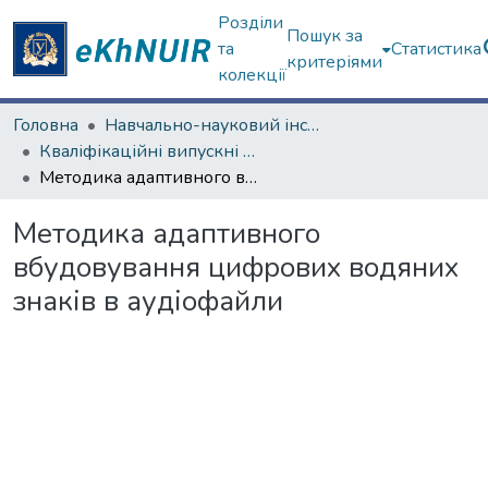
Розділи
Пошук за
та
Статистика
критеріями
колекції
Головна
Навчально-науковий інститут комп'ютерних наук та штучного інтелекту
Кваліфікаційні випускні роботи бакалаврів. Навчально-науковий інститут комп'ютерних наук та штучного інтелекту
Методика адаптивного вбудовування цифрових водяних знаків в аудіофайли
Методика адаптивного
вбудовування цифрових водяних
знаків в аудіофайли