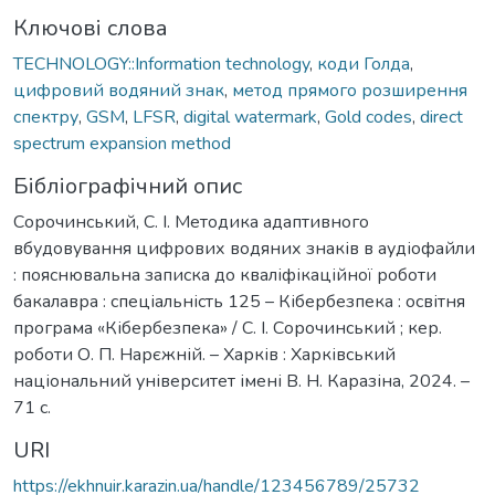
Ключові слова
TECHNOLOGY::Information technology
,
коди Голда
,
цифровий водяний знак
,
метод прямого розширення
спектру
,
GSM
,
LFSR
,
digital watermark
,
Gold codes
,
direct
spectrum expansion method
Бібліографічний опис
Сорочинський, С. І. Методика адаптивного
вбудовування цифрових водяних знаків в аудіофайли
: пояснювальна записка до кваліфікаційної роботи
бакалавра : спеціальність 125 – Кібербезпека : освітня
програма «Кібербезпека» / С. І. Сорочинський ; кер.
роботи О. П. Нарєжній. – Харків : Харківський
національний університет імені В. Н. Каразіна, 2024. –
71 с.
URI
https://ekhnuir.karazin.ua/handle/123456789/25732