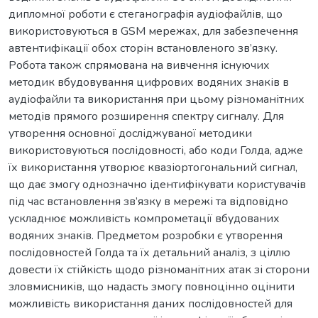
дипломної роботи є стеганографія аудіофайлів, що
використовуються в GSM мережах, для забезпечення
автентифікації обох сторін встановленого зв’язку.
Робота також спрямована на вивчення існуючих
методик вбудовування цифрових водяних знаків в
аудіофайли та використання при цьому різноманітних
методів прямого розширення спектру сигналу. Для
утворення основної досліджуваної методики
використовуються послідовності, або коди Голда, адже
їх використання утворює квазіортогональний сигнал,
що дає змогу однозначно ідентифікувати користувачів
під час встановлення зв’язку в мережі та відповідно
ускладнює можливість компрометації вбудованих
водяних знаків. Предметом розробки є утворення
послідовностей Голда та їх детальний аналіз, з ціллю
довести їх стійкість щодо різноманітних атак зі сторони
зловмисників, що надасть змогу повноцінно оцінити
можливість використання даних послідовностей для