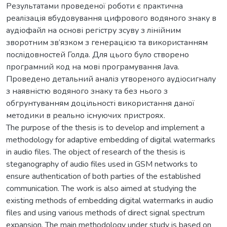
Результатами проведеної роботи є практична
реалізація вбудовування цифрового водяного знаку в
аудіофайл на основі регістру зсуву з лінійним
зворотним зв’язком з генерацією та використанням
послідовностей Голда. Для цього було створено
програмний код на мові програмування Java.
Проведено детальний аналіз утвореного аудіосигналу
з наявністю водяного знаку та без нього з
обгрунтуванням доцільності використання даної
методики в реально існуючих пристроях.
The purpose of the thesis is to develop and implement a
methodology for adaptive embedding of digital watermarks
in audio files. The object of research of the thesis is
steganography of audio files used in GSM networks to
ensure authentication of both parties of the established
communication. The work is also aimed at studying the
existing methods of embedding digital watermarks in audio
files and using various methods of direct signal spectrum
expansion. The main methodology under study is based on