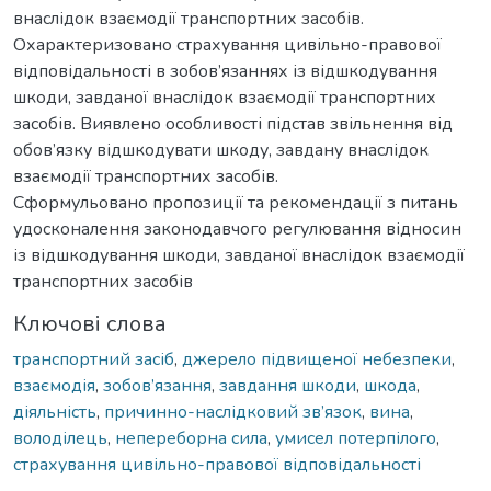
внаслідок взаємодії транспортних засобів.
Охарактеризовано страхування цивільно-правової
відповідальності в зобов’язаннях із відшкодування
шкоди, завданої внаслідок взаємодії транспортних
засобів. Виявлено особливості підстав звільнення від
обов’язку відшкодувати шкоду, завдану внаслідок
взаємодії транспортних засобів.
Сформульовано пропозиції та рекомендації з питань
удосконалення законодавчого регулювання відносин
із відшкодування шкоди, завданої внаслідок взаємодії
транспортних засобів
Ключові слова
транспортний засіб
,
джерело підвищеної небезпеки
,
взаємодія
,
зобов’язання
,
завдання шкоди
,
шкода
,
діяльність
,
причинно-наслідковий зв’язок
,
вина
,
володілець
,
непереборна сила
,
умисел потерпілого
,
страхування цивільно-правової відповідальності