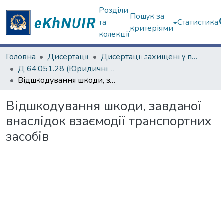
Розділи
Пошук за
та
Статистика
критеріями
колекції
Головна
Дисертації
Дисертації захищені у постійних радах
Д 64.051.28 (Юридичні науки)
Відшкодування шкоди, завданої внаслідок взаємодії транспортних засобів
Відшкодування шкоди, завданої
внаслідок взаємодії транспортних
засобів