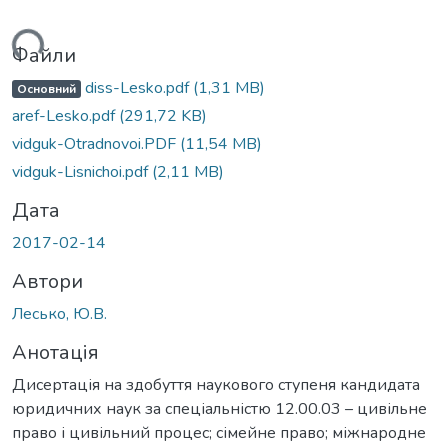
ься...
Файли
diss-Lesko.pdf
(1,31 MB)
Основний
aref-Lesko.pdf
(291,72 KB)
vidguk-Otradnovoi.PDF
(11,54 MB)
vidguk-Lisnichoi.pdf
(2,11 MB)
Дата
2017-02-14
Автори
Лесько, Ю.В.
Анотація
Дисертація на здобуття наукового ступеня кандидата
юридичних наук за спеціальністю 12.00.03 – цивільне
право і цивільний процес; сімейне право; міжнародне