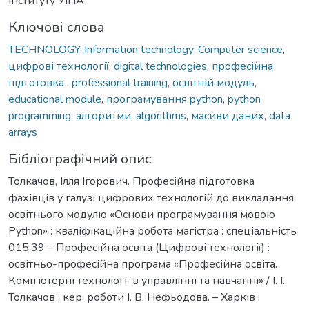
інституту УІПА
Ключові слова
TECHNOLOGY::Information technology::Computer science
,
цифрові технології
,
digital technologies
,
професійна
підготовка
,
professional training
,
освітній модуль
,
educational module
,
програмування python
,
python
programming
,
алгоритми
,
algorithms
,
масиви даних
,
data
arrays
Бібліографічний опис
Толкачов, Ілля Ігорович. Професійна підготовка
фахівців у галузі цифрових технологій до викладання
освітнього модулю «Основи програмування мовою
Python» : кваліфікаційна робота магістра : спеціальність
015.39 – Професійна освіта (Цифрові технології) :
освітньо-професійна програма «Професійна освіта.
Комп’ютерні технології в управлінні та навчанні» / І. І.
Толкачов ; кер. роботи І. В. Нефьодова. – Харків :