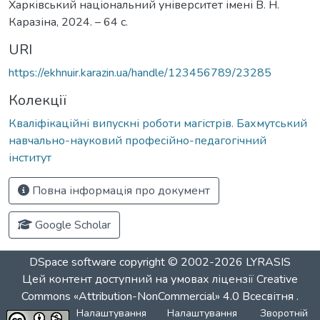
Харківський національний університет імені В. Н.
Каразіна, 2024. – 64 с.
URI
https://ekhnuir.karazin.ua/handle/123456789/23285
Колекції
Кваліфікаційні випускні роботи магістрів. Бахмутський
навчально-науковий професійно-педагогічний
інститут
Повна інформація про документ
Google Scholar
DSpace software
copyright © 2002-2026
LYRASIS
Цей контент доступний на умовах ліцензії
Creative
Commons «Attribution-NonCommercial» 4.0 Всесвітня
.
Налаштування
Налаштування
Зворотній