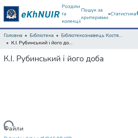
Розділи
Пошук за
та
Статистика
критеріями
колекції
Головна
Бібліотека
Бiблiотекознавець Костянтин Iванович Рубинський (до 150-річчя від дня народження)
К.І. Рубинський і його доба
К.І. Рубинський і його доба
Файли