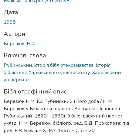
Вантажиться...
Rybinski i doba.pdf
(916,98 KB)
Дата
1998
Автори
Березюк, Н.М.
Ключові слова
Рубинський
,
історія бібліотекознавства
,
історія
бібліотеки Харківського університету
,
Харківський
університет
Бібліографічний опис
Березюк Н.М. К.І. Рубинський і його доба / Н.М.
Березюк // Бібліотекознавець Костянтин Іванович
Рубинський (1860 – 1930): бібліографічний нарис /
уклад. Н.М. Березюк; бібліогр. ред. В.Д. Прокопова; під
ред. Е.В. Балла. – Х.: РА, 1998. – С. 8 – 20