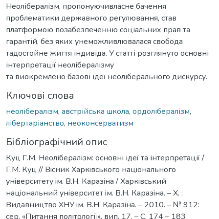
Неолібералізм, пропонуючивласне бачення
проблематики державного регулювання, став
платформою позабезпеченню соціальних прав та
гарантій, без яких унеможливлювалася свобода
тадостойне життя індивіда. У статті розглянуто основні
інтерпретації неолібералізму
та виокремлено базові ідеї неоліберального дискурсу.
Ключові слова
неолібералізм
,
австрійська школа
,
ордолібералізм
,
лібертаріанство
,
неоконсерватизм
Бібліографічний опис
Куц Г.М. Неолібералізм: основні ідеї та інтерпретації /
Г.М. Куц // Вiсник Харкiвського нацiонального
унiверситету iм. В.Н. Каразiна / Харкiвський
нацiональний унiверситет iм. В.Н. Каразiна. – Х. :
Видавництво ХНУ iм. В.Н. Каразiна. – 2010. – № 912:
сер. «Питання політології», вип. 17. – С. 174 – 183