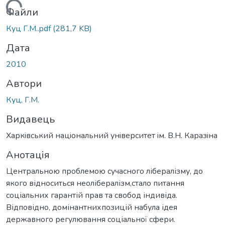
антажиться...
Файли
Куц Г.М..pdf
(281,7 KB)
Дата
2010
Автори
Куц, Г.М.
Видавець
Харкiвський нацiональний унiверситет iм. В.Н. Каразiна
Анотація
Центральною проблемою сучасного лібералізму, до
якого відноситься неолібералізм,стало питання
соціальних гарантій прав та свобод індивіда.
Відповідно, домінантнихпозицій набула ідея
державного регулювання соціальної сфери.