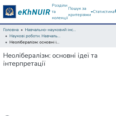
Розділи
Пошук за
та
Статистика
критеріями
колекції
Головна
Навчально-науковий інститут філософії, культурології, політології
Наукові роботи. Навчально-науковий інститут філософії, культурології, політології
Неолібералізм: основні ідеї та інтерпретації
Неолібералізм: основні ідеї та
інтерпретації