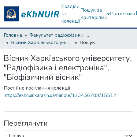
Розділи
Пошук за
та
Статистика
критеріями
колекції
Головна
Факультет радіофізики, біомедичної електроніки та комп’ютерних систем
Вісник Харківського університету. "Радіофізика і електроніка", "Біофізичний вісник"
Пошук
Вісник Харківського університету.
"Радіофізика і електроніка",
"Біофізичний вісник"
Постійне посилання колекції
https://ekhnuir.karazin.ua/handle/123456789/15512
Переглянути