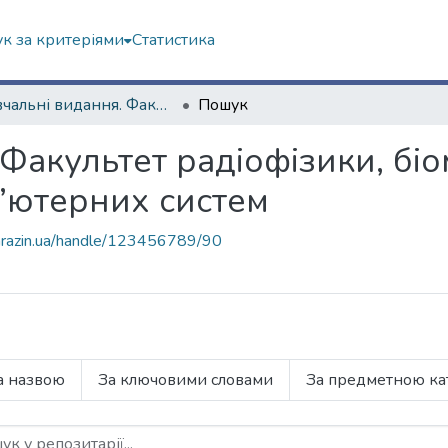
к за критеріями
Статистика
Навчальні видання. Факультет радіофізики, біомедичної електроніки та комп’ютерних систем
Пошук
Факультет радіофізики, бі
п’ютерних систем
.karazin.ua/handle/123456789/90
а назвою
За ключовими словами
За предметною ка