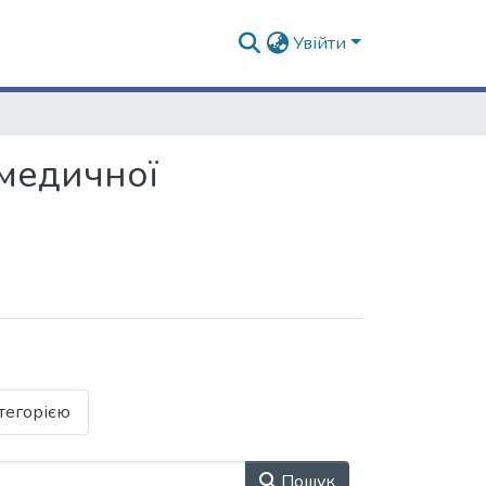
Увійти
омедичної
тегорією
Пошук