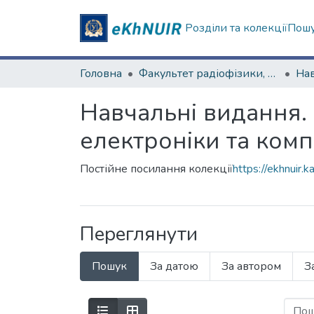
Розділи та колекції
Пошу
Головна
Факультет радіофізики, біомедичної електроніки та комп’ютерних систем
Навчальні видання. 
електроніки та ком
Постійне посилання колекції
https://ekhnuir
Переглянути
Пошук
За датою
За автором
З