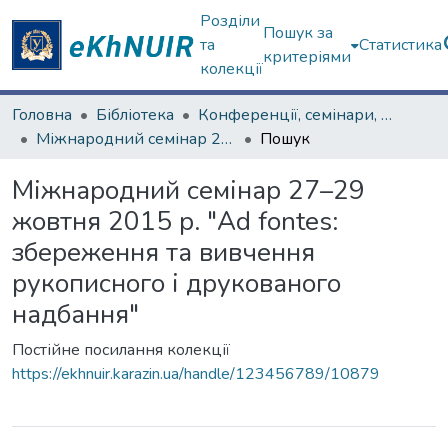
Розділи
Пошук за
та
Статистика
критеріями
колекції
Головна
Бібліотека
Конференції, семінари, наради
Міжнародний семінар 27–29 жовтня 2015 р. "Ad fontes: збереження та вивчення рукописного і друкованого надбання"
Пошук
Міжнародний семінар 27–29
жовтня 2015 р. "Ad fontes:
збереження та вивчення
рукописного і друкованого
надбання"
Постійне посилання колекції
https://ekhnuir.karazin.ua/handle/123456789/10879