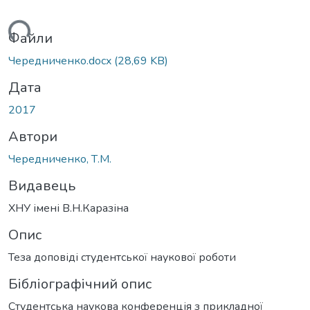
житься...
Файли
Чередниченко.docx
(28,69 KB)
Дата
2017
Автори
Чередниченко, Т.М.
Видавець
ХНУ імені В.Н.Каразіна
Опис
Теза доповіді студентської наукової роботи
Бібліографічний опис
Студентська наукова конференція з прикладної