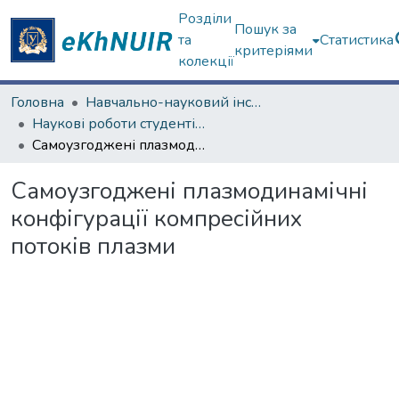
Розділи
Пошук за
та
Статистика
критеріями
колекції
Головна
Навчально-науковий інститут "Фізико-технічний факультет"
Наукові роботи студентів та аспірантів. Навчально-науковий інститут "Фізико-технічний факультет"
Самоузгоджені плазмодинамічні конфігурації компресійних потоків плазми
Самоузгоджені плазмодинамічні
конфігурації компресійних
потоків плазми