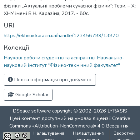
фізики „Актуальні проблеми сучасної фізики”: Тези. – Х.:
ХНУ імені В.Н. Каразіна, 2017. - 80с.
URI
https://ekhnuir.karazin.ua/handle/123456789/13870
Колекції
Наукові роботи студентів та аспірантів. Навчально-
науковий інститут "Фізико-технічний факультет"
Повна інформація про документ
Google Scholar
DSpace software
copyright © 2002-2026
LYRASIS
Цей контент доступний на умовах ліцензії
Creative
Commons «Attribution-NonCommercial» 4.0 Всесвітня
.
Налаштування
Налаштування
Зворотній
куків
доступності
зв'язок